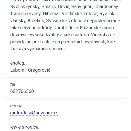
Ryzlink rýnský, Solaris, Děvín, Sauvignon, Chardonnay,
Tramín červený, Hibernal, Veltlínské zelené, Ryzlink
vlašský, Aurelius, Sylvánské zelené v neposlední řadě
také červené odrůdy Dornfelder a Rulandské modré
dozrávají vysoké kvality a cukernatosti. Vinařství se
pravidelně prezentuje na prestižních výstavách, kde
získává významná ocenění.
enolog:
Lubomír Gregorovič
tel.:
602766560
e-mail:
metroflora@seznam.cz
www stronice: