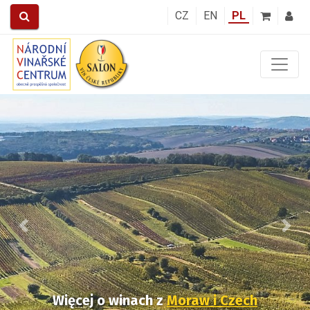
CZ
EN
PL
Předchozí
Další
Więcej o winach
z
Moraw i Czech