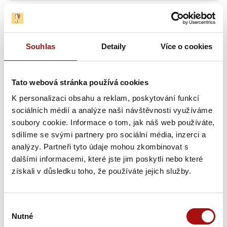
Souhlas
Detaily
Více o cookies
Tato webová stránka používá cookies
K personalizaci obsahu a reklam, poskytování funkcí
Krajowy Konkurs Win 2025: Subregiony
sociálních médií a analýze naší návštěvnosti využíváme
mają już zwycięzców, teraz rozpoczyna się
soubory cookie. Informace o tom, jak náš web používáte,
1. runda Salonu Win 2026
sdílíme se svými partnery pro sociální média, inzerci a
analýzy. Partneři tyto údaje mohou zkombinovat s
Narodowy Konkurs Win - najwyższy oficjalny konkurs
czeskiego i morawskiego winiarstwa - to corocznie
dalšími informacemi, které jste jim poskytli nebo které
oczekiwane…
získali v důsledku toho, že používáte jejich služby.
24. 9. 2025
Výběr
Nowości
Nutné
souhlasu