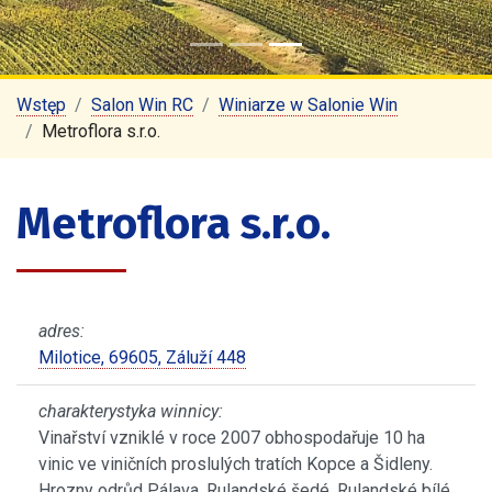
Wstęp
Salon Win RC
Winiarze w Salonie Win
Metroflora s.r.o.
Metroflora s.r.o.
adres:
Milotice, 69605, Záluží 448
charakterystyka winnicy:
Vinařství vzniklé v roce 2007 obhospodařuje 10 ha
vinic ve viničních proslulých tratích Kopce a Šidleny.
Hrozny odrůd Pálava, Rulandské šedé, Rulandské bílé,