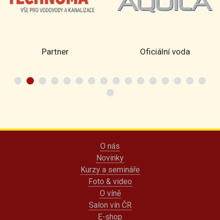
Partner
Oficiální voda
O nás
Novinky
Kurzy a semináře
Foto & video
O víně
Salon vín ČR
E-shop