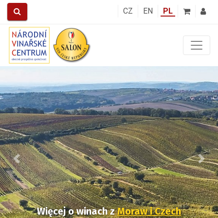
CZ
EN
PL
Předchozí
Další
Więcej o winach
z
Moraw i Czech