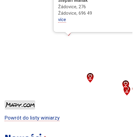
Štěpán Maňák
Žádovice, 276
Žádovice, 696 49
více
Powrót do listy winiarzy