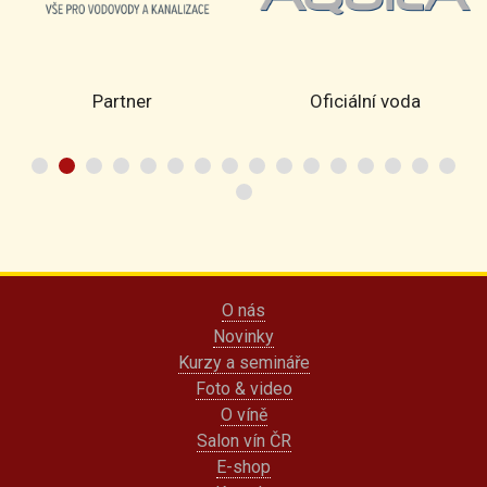
Partner
Oficiální voda
O nás
Novinky
Kurzy a semináře
Foto & video
O víně
Salon vín ČR
E-shop