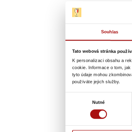
Souhlas
Tato webová stránka použív
K personalizaci obsahu a re
cookie. Informace o tom, jak
tyto údaje mohou zkombinovat
používáte jejich služby.
Výběr
Nutné
souhlasu