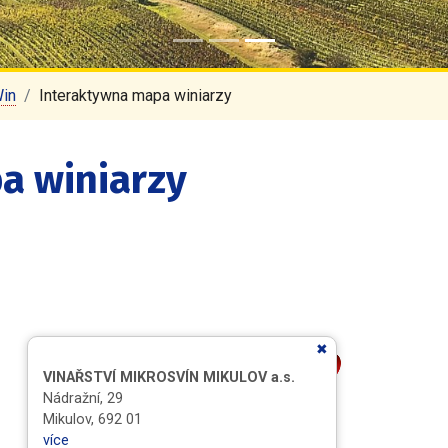
Win
Interaktywna mapa winiarzy
a winiarzy
VINAŘSTVÍ MIKROSVÍN MIKULOV a.s.
Nádražní, 29
Mikulov, 692 01
více