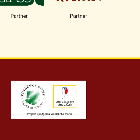
Partner
Partner
Part