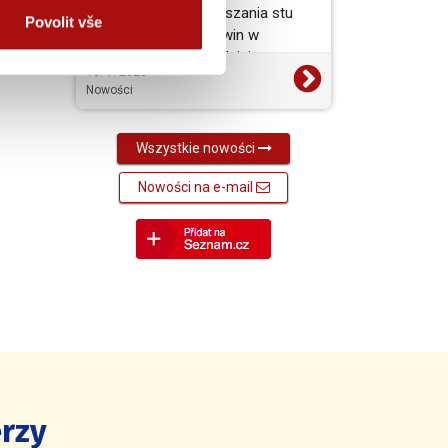
tradycyjnie czas ogłaszania stu
Povolit vše
najlepiej ocenionych win w
największym i najbardziej…
10. 1. 2025
Nowości
Wszystkie nowości
Nowości na e-mail
rzy