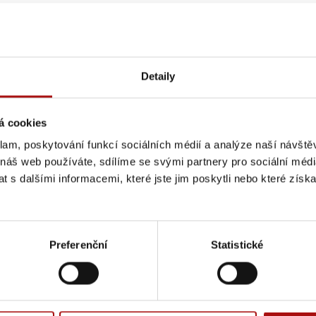
Detaily
á cookies
klam, poskytování funkcí sociálních médií a analýze naší návšt
 náš web používáte, sdílíme se svými partnery pro sociální média
 s dalšími informacemi, které jste jim poskytli nebo které získa
Preferenční
Statistické