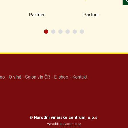
Partner
Partner
deo
·
O víně
·
Salon vín ČR
·
E-shop
·
Kontakt
©
Národní vinařské centrum, o.p.s.
vytvořil:
bravissimo.cz