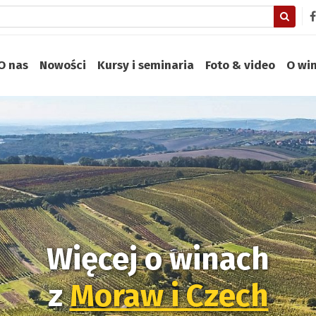
O nas
Nowości
Kursy i seminaria
Foto & video
O wi
Więcej o winach
z
Moraw i Czech