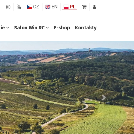
CZ
EN
PL
nie
Salon Win RC
E-shop
Kontakty
Další