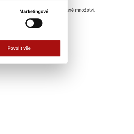
m na skladové zásoby a požadované množství.
Marketingové
Povolit vše