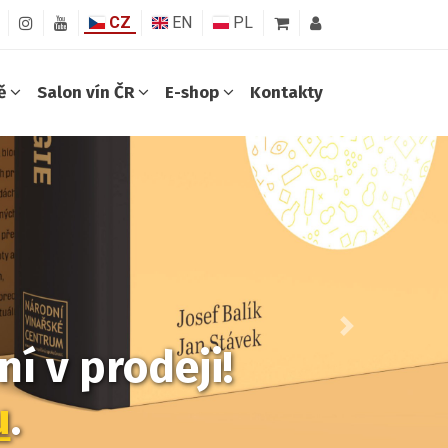
CZ
EN
PL
ně
Salon vín ČR
E-shop
Kontakty
Další
í v prodeji!
u
.