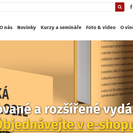
O nás
Novinky
Kurzy a semináře
Foto & video
O ví
zované a rozšířené vydán
Objednávejte v e-shop