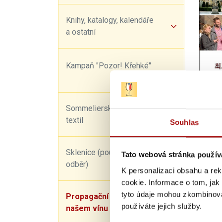
Knihy, katalogy, kalendáře
a ostatní
Kampaň "Pozor! Křehké"
Sommelierské potřeby a
textil
Souhlas
0,
Sklenice (pouze osobní
Tato webová stránka použív
odběr)
K personalizaci obsahu a re
Sdílet
cookie. Informace o tom, jak
tyto údaje mohou zkombinovat
Propagační materiály o
používáte jejich služby.
našem vínu
Zboží 