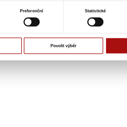
objednaných propagačních materiálů může být krácen s ohlede
Preferenční
Statistické
Povolit výběr