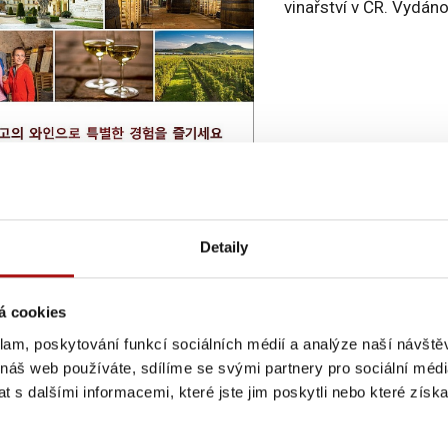
vinařství v ČR. Vydán
Detaily
00 Kč
á cookies
klam, poskytování funkcí sociálních médií a analýze naší návšt
 náš web používáte, sdílíme se svými partnery pro sociální média
 s dalšími informacemi, které jste jim poskytli nebo které získa
je zařazeno v kategorii:
Informační a propagační tiskoviny