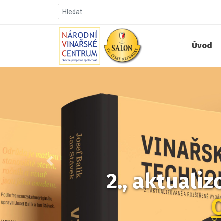
Úvod
Předchozí
2., aktuali