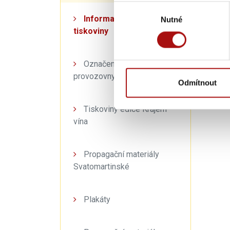
Výběr
Počet 
Informační a propagační
Nutné
souhlasu
tiskoviny
Označení láhví a
provozovny
Odmítnout
Tiskoviny edice Krajem
vína
Propagační materiály
Svatomartinské
Plakáty