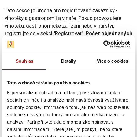
Tato sekce je určena pro registrované zákazníky -
vinotéky a gastronomii a vinaře. Pokud provozujete
vinotéku, gastronomické zařízení nebo vinařství,
registrujte se v sekci "Registrovat".
Počet objednaných
propagačních materiálů může být krácen s ohledem
na skladové zásoby a požadované množství.
Souhlas
Detaily
Více o cookies
Řadit podle:
Tato webová stránka používá cookies
K personalizaci obsahu a reklam, poskytování funkcí
sociálních médií a analýze naší návštěvnosti využíváme
soubory cookie. Informace o tom, jak náš web používáte,
sdílíme se svými partnery pro sociální média, inzerci a
analýzy. Partneři tyto údaje mohou zkombinovat s
dalšími informacemi, které jste jim poskytli nebo které
získali v důsledku toho, že používáte jejich služby.