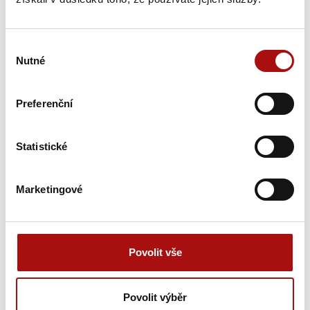
Plakát A3 Růžové 2018
Plakát formátu A3 s motivem letošní kampaně Růžové.CZ.
Výběr
Nutné
souhlasu
Preferenční
Č. zboží:
Skladem
Statistické
0,00 Kč
Marketingové
Zobrazit
Povolit vše
Povolit výběr