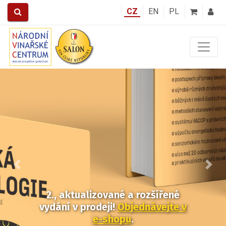
CZ
EN
PL
Předchozí
Další
2., aktualizované a rozšířené
vydání v prodeji!
Objednávejte v
e-shopu
.