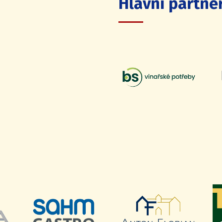
Hlavní partneř