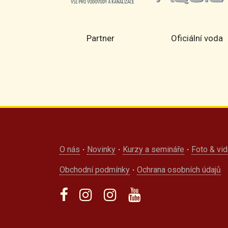
rtner
Partner
Oficiální voda
O nás
·
Novinky
·
Kurzy a semináře
·
Foto & vi
Obchodní podmínky
·
Ochrana osobních údajů