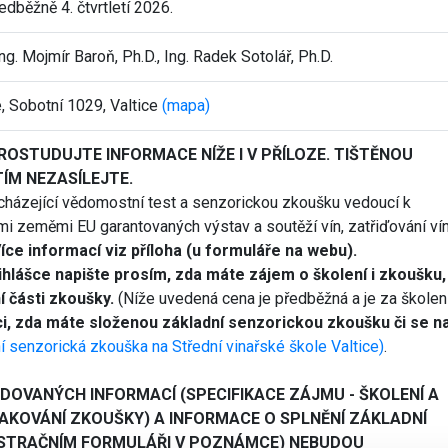
dběžně 4. čtvrtletí 2026.
 Ing. Mojmír Baroň, Ph.D., Ing. Radek Sotolář, Ph.D.
, Sobotní 1029, Valtice
(mapa)
PROSTUDUJTE INFORMACE NÍŽE I V PŘÍLOZE. TIŠTĚNOU
ÍM NEZASÍLEJTE.
dcházející vědomostní test a senzorickou zkoušku vedoucí k
i zeměmi EU garantovaných výstav a soutěží vín, zatřiďování ví
íce informací viz příloha (u formuláře na webu).
hlášce napište prosím, zda máte zájem o školení i zkoušku,
 části zkoušky.
(Níže uvedená cena je předběžná a je za školení
i, zda máte složenou základní senzorickou zkoušku či se na
í senzorická zkouška na Střední vinařské škole Valtice)
.
DOVANÝCH INFORMACÍ (SPECIFIKACE ZÁJMU - ŠKOLENÍ A
AKOVÁNÍ ZKOUŠKY) A INFORMACE O SPLNĚNÍ ZÁKLADNÍ
ISTRAČNÍM FORMULÁŘI V POZNÁMCE) NEBUDOU