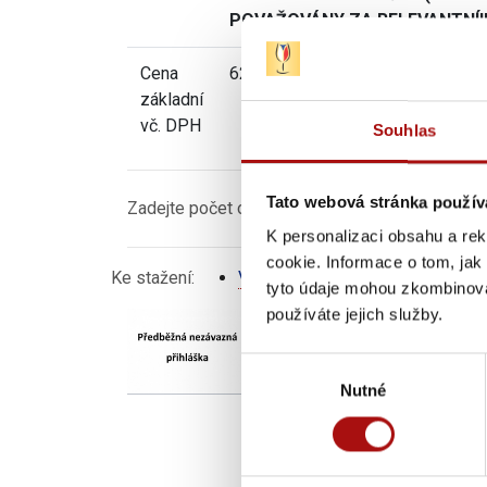
POVAŽOVÁNY ZA RELEVANTNÍ!!
Cena
6292 Kč
základní
vč. DPH
Souhlas
Tato webová stránka použív
Zadejte počet osob:
K personalizaci obsahu a re
cookie. Informace o tom, jak
Ke stažení:
Výcvik a výběr - bližší informace
tyto údaje mohou zkombinovat
používáte jejich služby.
Výběr
Nutné
souhlasu