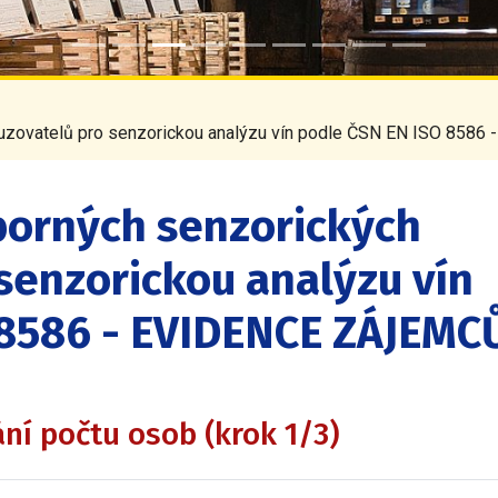
suzovatelů pro senzorickou analýzu vín podle ČSN EN ISO 85
borných senzorických
senzorickou analýzu vín
 8586 - EVIDENCE ZÁJEMC
ání počtu osob (krok 1/3)