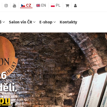
CZ
EN
PL
ně
Salon vín ČR
E-shop
Kontakty
26
Další
ěli.
opu
.