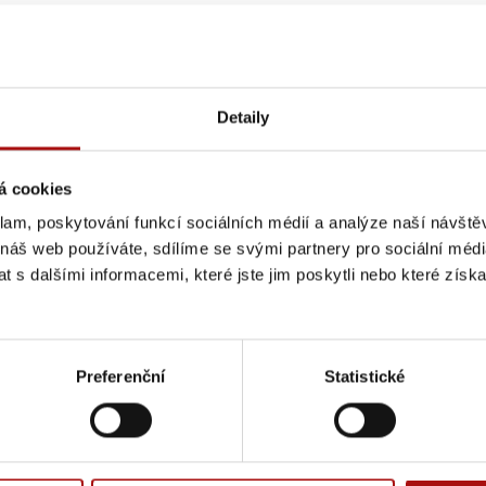
Detaily
á cookies
klam, poskytování funkcí sociálních médií a analýze naší návšt
poslat přihlášku, kterou bude systém registrovat, ale budete
 náš web používáte, sdílíme se svými partnery pro sociální média
některé místo uvolní, vás budeme informovat. Další termíny j
 s dalšími informacemi, které jste jim poskytli nebo které získa
vce a organizačních možnostech. Sledujte, prosím, průběžně
ru novinek v sekci novinky
e-mailem
.
Preferenční
Statistické