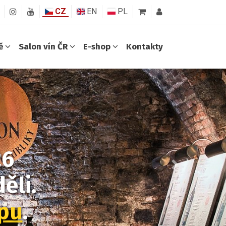
CZ
EN
PL
ně
Salon vín ČR
E-shop
Kontakty
26
Další
ěli.
opu
.