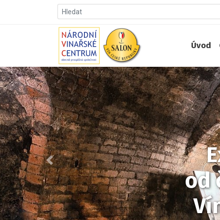
Úvod
E
Předchozí
od 
Ví