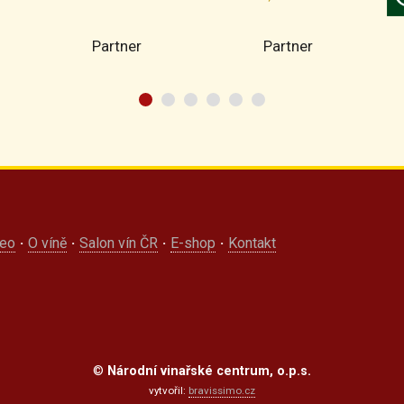
Partner
Partner
deo
·
O víně
·
Salon vín ČR
·
E-shop
·
Kontakt
©
Národní vinařské centrum, o.p.s.
vytvořil:
bravissimo.cz