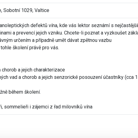
, Sobotní 1029, Valtice
anoleptických defektů vína, kde vás lektor seznámí s nejčastějš
činami a prevencí jejich vzniku. Chcete-li poznat a vyzkoušet zákl
 správným určením a případně umět dávat zpětnou vazbu
 tohle školení právě pro vás.
 chorob a jejich charakterizace
ných vad a chorob a jejich senzorické posouzení účastníky (cca 
žně během školení.
ři, sommelieři i zájemci z řad milovníků vína