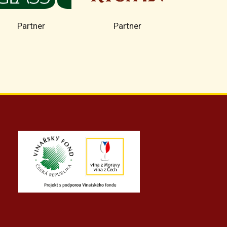
Partner
Partner
Part