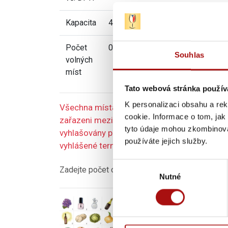
Kapacita
40
Počet
0
Souhlas
volných
míst
Tato webová stránka použív
K personalizaci obsahu a re
Všechna místa jsou již rezervována. Můžete 
cookie. Informace o tom, jak
zařazeni mezi náhradníky. V případě, že se 
tyto údaje mohou zkombinovat
vyhlašovány postupně v závislosti na poptá
používáte jejich služby.
vyhlášené termíny, popř. se přihlaste k odbě
Výběr
Zadejte počet osob:
Nutné
souhlasu