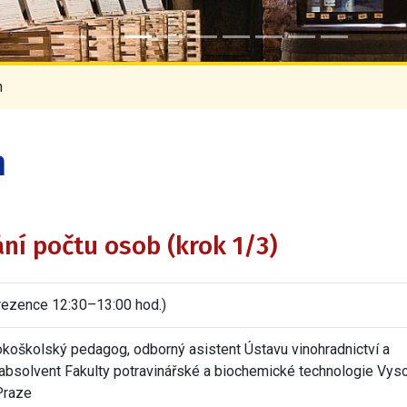
n
n
ání počtu osob (krok 1/3)
rezence 12:30–13:00 hod.)
koškolský pedagog, odborný asistent Ústavu vinohradnictví a
absolvent Fakulty potravinářské a biochemické technologie Vys
Praze