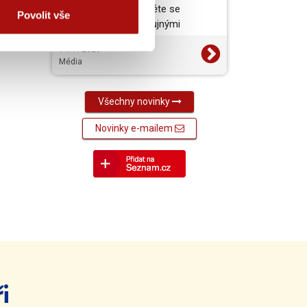
vynikající jídlo a projděte se
Povolit vše
barokními zámky s bujnými
zahradami. To je jižní a…
14. 7. 2026
Média
Všechny novinky
Novinky e-mailem
i