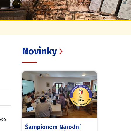
Novinky
oké
Šampionem Národní