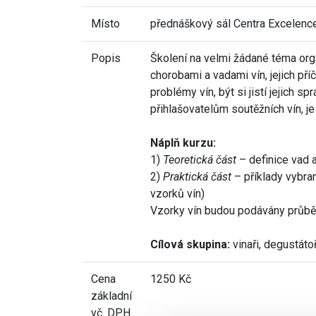
Místo
přednáškový sál Centra Excelence
Popis
Školení na velmi žádané téma org
chorobami a vadami vín, jejich pří
problémy vín, být si jistí jejich
přihlašovatelům soutěžních vín, je
Náplň kurzu:
1)
Teoretická část
– definice vad a
2)
Praktická část
– příklady vybra
vzorků vín)
Vzorky vín budou podávány průbě
Cílová skupina:
vinaři, degustáto
Cena
1250 Kč
základní
vč. DPH