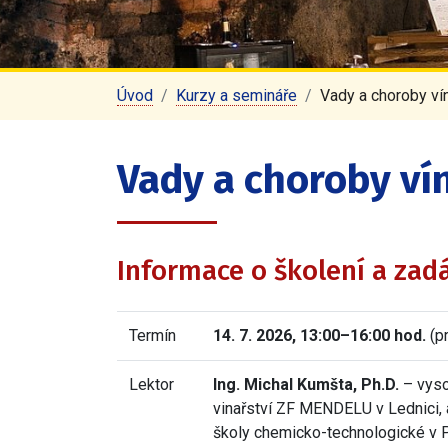
Úvod
Kurzy a semináře
Vady a choroby ví
Vady a choroby ví
Informace o školení a zad
Termín
14. 7. 2026, 13:00–16:00 hod.
(p
Lektor
Ing. Michal Kumšta, Ph.D.
– vyso
vinařství ZF MENDELU v Lednici, 
školy chemicko-technologické v 