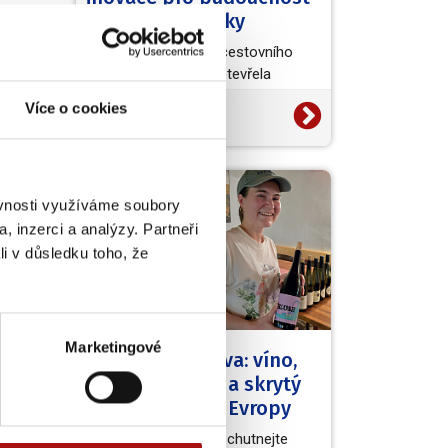
vinařské turistiky
Světová organizace cestovního
ruchu (UN Tourism) otevřela
evropskou výzvu European Wine
Více o cookies
20. 7. 2026
Tourism Innovation Challenge,…
NVC
ěvnosti využíváme soubory
, inzerci a analýzy. Partneři
sou
li v důsledku toho, že
Marketingové
Kouzelná Morava: víno,
barokní zámky a skrytý
poklad střední Evropy
Užijte si skvělá vína, ochutnejte