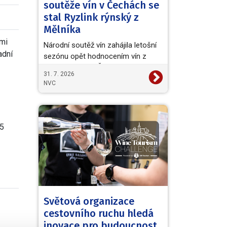
soutěže vín v Čechách se
stal Ryzlink rýnský z
Mělníka
ími
Národní soutěž vín zahájila letošní
adní
sezónu opět hodnocením vín z
vinařské oblasti Čechy. Titul
31. 7. 2026
Šampiona a zároveň…
NVC
15
Světová organizace
cestovního ruchu hledá
inovace pro budoucnost