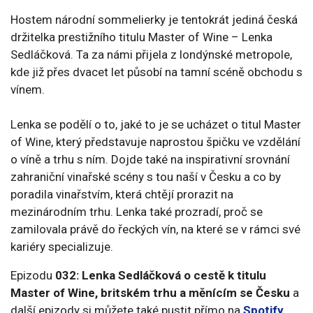
Hostem národní sommelierky je tentokrát jediná česká
držitelka prestižního titulu Master of Wine – Lenka
Sedláčková. Ta za námi přijela z londýnské metropole,
kde již přes dvacet let působí na tamní scéně obchodu s
vínem.
Lenka se podělí o to, jaké to je se ucházet o titul Master
of Wine, který představuje naprostou špičku ve vzdělání
o víně a trhu s ním. Dojde také na inspirativní srovnání
zahraniční vinařské scény s tou naší v Česku a co by
poradila vinařstvím, která chtějí prorazit na
mezinárodním trhu. Lenka také prozradí, proč se
zamilovala právě do řeckých vín, na které se v rámci své
kariéry specializuje.
Epizodu
032: Lenka Sedláčková o cestě k titulu
Master of Wine, britském trhu a měnícím se Česku
a
další epizody si můžete také pustit přímo na
Spotify