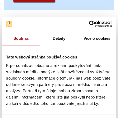
Novinky
Souhlas
Detaily
Více o cookies
Tato webová stránka používá cookies
K personalizaci obsahu a reklam, poskytování funkcí
sociálních médií a analýze naší návštěvnosti využíváme
soubory cookie. Informace o tom, jak náš web používáte,
sdílíme se svými partnery pro sociální média, inzerci a
analýzy. Partneři tyto údaje mohou zkombinovat s
dalšími informacemi, které jste jim poskytli nebo které
Šampionem Národní soutěže vín v Čechách
získali v důsledku toho, že používáte jejich služby.
se stal Ryzlink rýnský z Mělníka
Národní soutěž vín zahájila letošní sezónu opět hodnocením