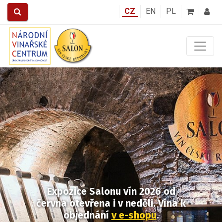
CZ
EN
PL
Předchozí
Další
Expozice Salonu vín 2026
od
června otevřena i v neděli.
Vína k
objednání
v e-shopu
.