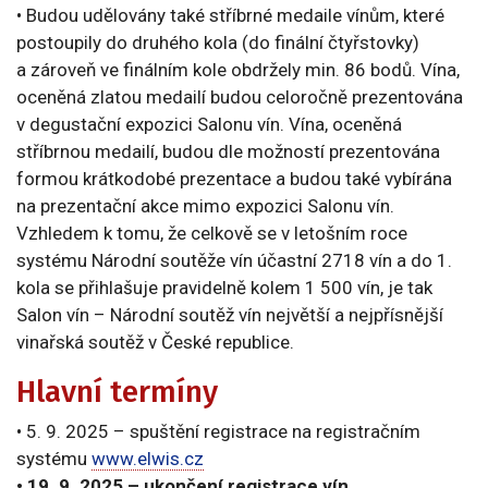
• Budou udělovány také stříbrné medaile vínům, které
postoupily do druhého kola (do finální čtyřstovky)
a zároveň ve finálním kole obdržely min. 86 bodů. Vína,
oceněná zlatou medailí budou celoročně prezentována
v degustační expozici Salonu vín. Vína, oceněná
stříbrnou medailí, budou dle možností prezentována
formou krátkodobé prezentace a budou také vybírána
na prezentační akce mimo expozici Salonu vín.
Vzhledem k tomu, že celkově se v letošním roce
systému Národní soutěže vín účastní 2718 vín a do 1.
kola se přihlašuje pravidelně kolem 1 500 vín, je tak
Salon vín – Národní soutěž vín největší a nejpřísnější
vinařská soutěž v České republice.
Hlavní termíny
• 5. 9. 2025 – spuštění registrace na registračním
systému
www.elwis.cz
• 19. 9. 2025 – ukončení registrace vín