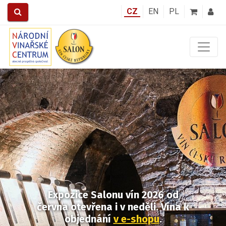
CZ
EN
PL
Předchozí
Další
Expozice Salonu vín 2026
od
června otevřena i v neděli.
Vína k
objednání
v e-shopu
.