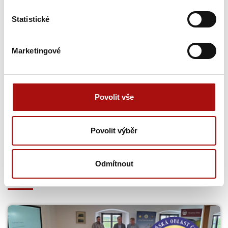
Nepromeškejte naše novinky a slevové akce!
Statistické
Přihlašte se k odběru novinek e-mailem.
Marketingové
E-mail
Povolit vše
Povolit výběr
Odmítnout
Novinky