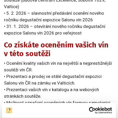
soutěže (budova Centrum Excelence, Sobotní 1029,
Valtice)
• 5. 2. 2026 – slavnostní předávání ocenění nového
ročníku degustační expozice Salonu vín 2026
• 31. 1. 2026 – otevírání nového ročníku degustační
expozice Salonu vín 2026 pro veřejnost
Co získáte oceněním vašich vín
v této soutěži
• Ocenění kvality vašich vín na největší a nejprestižnější
soutěži vín ČR.
• Prezentaci a prodej ve stálé degustační expozici
Salonu vín ČR na zámku ve Valticích.
• Prezentaci vašich vín v katalogu a na webových
stránkách soutěže.
• Možnost označení oceněných vín formou samolepící
medaile, možnost umístění loga soutěže ve vašich
prezentačních materiálech.