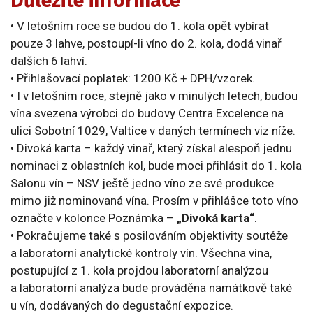
Důležité informace
• V letošním roce se budou do 1. kola opět vybírat
pouze 3 lahve, postoupí-li víno do 2. kola, dodá vinař
dalších 6 lahví.
• Přihlašovací poplatek: 1200 Kč + DPH/vzorek.
• I v letošním roce, stejně jako v minulých letech, budou
vína svezena výrobci do budovy Centra Excelence na
ulici Sobotní 1029, Valtice v daných termínech viz níže.
• Divoká karta – každý vinař, který získal alespoň jednu
nominaci z oblastních kol, bude moci přihlásit do 1. kola
Salonu vín – NSV ještě jedno víno ze své produkce
mimo již nominovaná vína. Prosím v přihlášce toto víno
označte v kolonce Poznámka –
„Divoká karta“
.
• Pokračujeme také s posilováním objektivity soutěže
a laboratorní analytické kontroly vín. Všechna vína,
postupující z 1. kola projdou laboratorní analýzou
a laboratorní analýza bude prováděna namátkově také
u vín, dodávaných do degustační expozice.