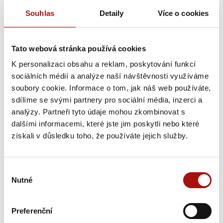
• Umísťování oceněných vín na prezentačních akcích
Souhlas
Detaily
Více o cookies
v ČR i v zahraničí, které zajišťuje Národní vinařské
centrum, o.p.s.
Tato webová stránka používá cookies
K personalizaci obsahu a reklam, poskytování funkcí
Pro případné další informace:
sociálních médií a analýze naší návštěvnosti využíváme
Ing. Petr Gondáš, manažer Salonu vín,
soubory cookie. Informace o tom, jak náš web používáte,
e-mail: petr.gondas@vinarskecentrum.cz
sdílíme se svými partnery pro sociální média, inzerci a
tel. 602 470 261
analýzy. Partneři tyto údaje mohou zkombinovat s
dalšími informacemi, které jste jim poskytli nebo které
Soubory ke stažení
získali v důsledku toho, že používáte jejich služby.
statut soutěže pro 2026
Výběr
nominace do soutěže 2026
Nutné
souhlasu
Preferenční
Novinky e-mailem