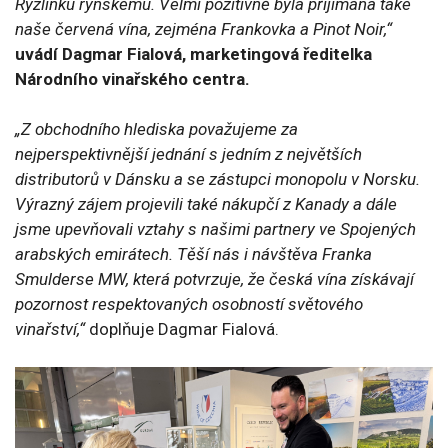
Ryzlinku rýnskému. Velmi pozitivně byla přijímána také
naše červená vína, zejména Frankovka a Pinot Noir,“
uvádí Dagmar Fialová, marketingová ředitelka
Národního vinařského centra.
„Z obchodního hlediska považujeme za
nejperspektivnější jednání s jedním z největších
distributorů v Dánsku a se zástupci monopolu v Norsku.
Výrazný zájem projevili také nákupčí z Kanady a dále
jsme upevňovali vztahy s našimi partnery ve Spojených
arabských emirátech. Těší nás i návštěva Franka
Smulderse MW, která potvrzuje, že česká vína získávají
pozornost respektovaných osobností světového
vinařství,“
doplňuje Dagmar Fialová.