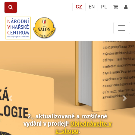
CZ
EN
PL
Předchozí
Další
2., aktualizované a rozšířené
vydání v prodeji!
Objednávejte v
e-shopu
.