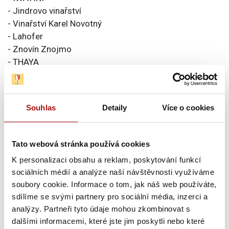
- Jindrovo vinařství
- Vinařství Karel Novotný
- Lahofer
- Znovín Znojmo
- THAYA
- Vinařství Volařík
- Vinařství Sv. Barbora
- Vinařství Velké Bílovice
Souhlas
Detaily
Více o cookies
- Vinné sklepy Kutná Hora
Účast českých vinařů na Wine Paris byla realizována
Tato webová stránka používá cookies
díky spolupráci více partnerů. Na financování se podílelo
K personalizaci obsahu a reklam, poskytování funkcí
Ministerstvo zemědělství ČR, zapojení vinaři a Vinařský
sociálních médií a analýze naší návštěvnosti využíváme
fond. Celkovou organizaci zajistilo Národní vinařské
soubory cookie. Informace o tom, jak náš web používáte,
centrum.
sdílíme se svými partnery pro sociální média, inzerci a
analýzy. Partneři tyto údaje mohou zkombinovat s
Za podporu a součinnost děkujeme také Velvyslanectví
dalšími informacemi, které jste jim poskytli nebo které
České republiky v Paříži, které přispělo k posílení