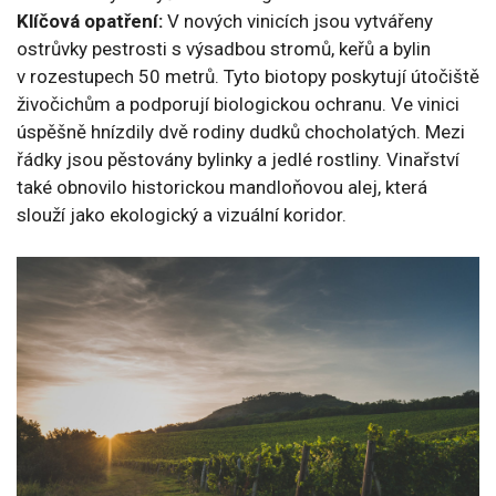
Klíčová opatření:
V nových vinicích jsou vytvářeny
ostrůvky pestrosti s výsadbou stromů, keřů a bylin
v rozestupech 50 metrů. Tyto biotopy poskytují útočiště
živočichům a podporují biologickou ochranu. Ve vinici
úspěšně hnízdily dvě rodiny dudků chocholatých. Mezi
řádky jsou pěstovány bylinky a jedlé rostliny. Vinařství
také obnovilo historickou mandloňovou alej, která
slouží jako ekologický a vizuální koridor.