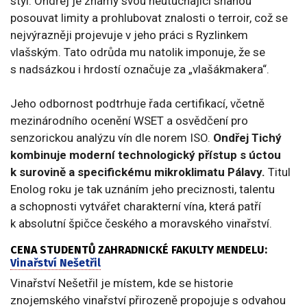
styl. Ondřej je známý svou neutuchající snahou
posouvat limity a prohlubovat znalosti o terroir, což se
nejvýrazněji projevuje v jeho práci s Ryzlinkem
vlašským. Tato odrůda mu natolik imponuje, že se
s nadsázkou i hrdostí označuje za „vlašákmakera“.
Jeho odbornost podtrhuje řada certifikací, včetně
mezinárodního ocenění WSET a osvědčení pro
senzorickou analýzu vín dle norem ISO.
Ondřej Tichý
kombinuje moderní technologický přístup s úctou
k surovině a specifickému mikroklimatu Pálavy.
Titul
Enolog roku je tak uznáním jeho preciznosti, talentu
a schopnosti vytvářet charakterní vína, která patří
k absolutní špičce českého a moravského vinařství.
CENA STUDENTŮ ZAHRADNICKÉ FAKULTY MENDELU:
Vinařství Nešetřil
Vinařství Nešetřil je místem, kde se historie
znojemského vinařství přirozeně propojuje s odvahou