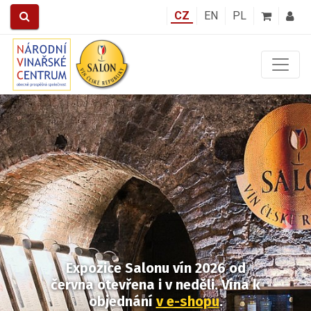
CZ
EN
PL
Předchozí
Další
Expozice Salonu vín 2026
od
června otevřena i v neděli.
Vína k
objednání
v e-shopu
.