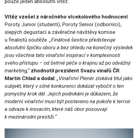
pouze jeden absolutní vítěz.
Vítěz vzešel z náročného vícekolového hodnocení
Poroty Junior (studenti), Poroty Senior (odborníci),
slepých degustací a závěrečné návštěvy komise
u finalistů soutěže.
„Finálová šestice představuje
absolutní špičku oboru a bez ohledu na konečný výsledek
jsou všechna tato vinařství inspirací v komplexnosti
svého přístupu – od šetrné péče o krajinu až po odvážný
marketing,“
zhodnotil prezident Svazu vinařů ČR
Martin Chlad a dodal:
„Vinařství Plenér získává titul jako
subjekt, který v silné konkurenci dokázal vybočit o ten
pomyslný krok dál. Jejich podnikání je důkazem, že
moderní vinařství musí být postaveno na pokoře k terroir
a odvaze k inovacím, které náš obor posouvají
k mezinárodní prestiži.“