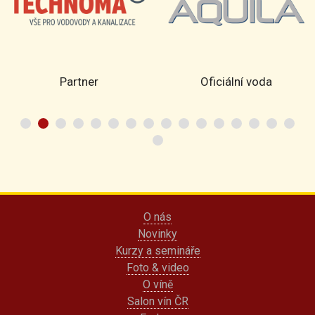
Partner
Oficiální voda
O nás
Novinky
Kurzy a semináře
Foto & video
O víně
Salon vín ČR