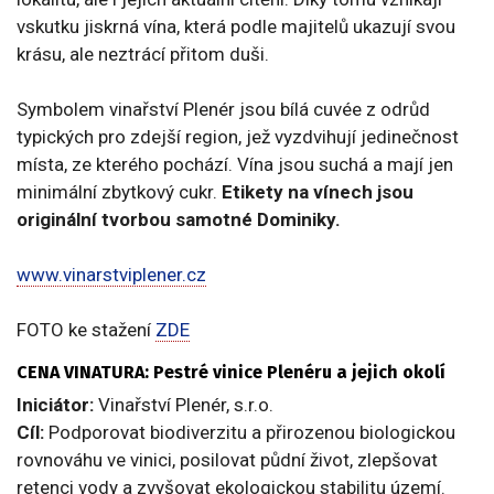
vskutku jiskrná vína, která podle majitelů ukazují svou
krásu, ale neztrácí přitom duši.
Symbolem vinařství Plenér jsou bílá cuvée z odrůd
typických pro zdejší region, jež vyzdvihují jedinečnost
místa, ze kterého pochází. Vína jsou suchá a mají jen
minimální zbytkový cukr.
Etikety na vínech jsou
originální tvorbou samotné Dominiky.
www.vinarstviplener.cz
FOTO ke stažení
ZDE
CENA VINATURA: Pestré vinice Plenéru a jejich okolí
Iniciátor:
Vinařství Plenér, s.r.o.
Cíl:
Podporovat biodiverzitu a přirozenou biologickou
rovnováhu ve vinici, posilovat půdní život, zlepšovat
retenci vody a zvyšovat ekologickou stabilitu území.