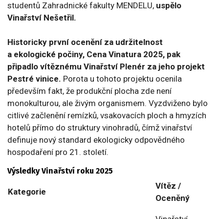
studentů Zahradnické fakulty MENDELU,
uspělo
Vinařství Nešetřil.
Historicky první ocenění za udržitelnost
a ekologické počiny, Cena Vinatura 2025, pak
připadlo vítěznému Vinařství Plenér za jeho projekt
Pestré vinice.
Porota u tohoto projektu ocenila
především fakt, že produkční plocha zde není
monokulturou, ale živým organismem. Vyzdviženo bylo
citlivé začlenění remízků, vsakovacích ploch a hmyzích
hotelů přímo do struktury vinohradů, čímž vinařství
definuje nový standard ekologicky odpovědného
hospodaření pro 21. století.
Výsledky Vinařství roku 2025
Vítěz /
Kategorie
Oceněný