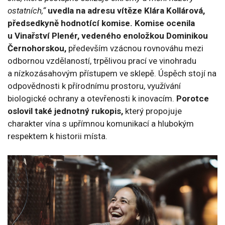
ostatních,“
uvedla na adresu vítěze Klára Kollárová,
předsedkyně hodnotící komise.
Komise ocenila
u Vinařství Plenér, vedeného enoložkou Dominikou
Černohorskou,
především vzácnou rovnováhu mezi
odbornou vzdělaností, trpělivou prací ve vinohradu
a nízkozásahovým přístupem ve sklepě. Úspěch stojí na
odpovědnosti k přírodnímu prostoru, využívání
biologické ochrany a otevřenosti k inovacím.
Porotce
oslovil také jednotný rukopis,
který propojuje
charakter vína s upřímnou komunikací a hlubokým
respektem k historii místa.