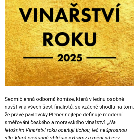
Sedmičlenná odborná komise, která v lednu osobně
navštívila všech šest finalistů, se vzácně shodla na tom,
že právě pavlovský Plenér nejlépe definuje moderní
směřování českého a moravského vinařství.
„Na
letošním Vinařství roku oceňuji tichou, leč neúprosnou
sílu, která postupně sbližuje extrémy a mění názory