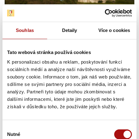
Souhlas
Detaily
Více o cookies
Tato webová stránka používá cookies
K personalizaci obsahu a reklam, poskytování funkcí
sociálních médií a analýze naší návštěvnosti využíváme
Jako
přední šlechtitel
se zasloužil o registraci řady
soubory cookie. Informace o tom, jak náš web používáte,
nových odrůd se zvýšenou rezistencí (např. Malverina,
sdílíme se svými partnery pro sociální média, inzerci a
analýzy. Partneři tyto údaje mohou zkombinovat s
Laurot či Savilon), které dnes definují moderní
dalšími informacemi, které jste jim poskytli nebo které
a ekologické vinařství. V roce 1994 zprivatizoval
získali v důsledku toho, že používáte jejich služby.
Šlechtitelskou stanici vinařskou v Perné, kde navázal na
odkaz odrůd Pálava a Aurelius. Ve svých vinohradech
prosazuje extrémně hustou výsadbu, která nutí révu
Výběr
kořenit hluboko a dává tak vyniknout pravému terroir.
Nutné
souhlasu