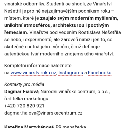
vinařské odborníky. Studenti se shodli, že Vinařství
Nešetřil je pro ně nejzajímavějším podnikem roku –
místem, které je
zaujalo svým moderním myšlením,
unikátní atmosférou, architekturou i poctivým
řemeslem.
Vinařství pod vedením Rostislava Nešetřila
se nebojí experimentů, ale zároveň nabízí jen to, co
skutečně chutná jeho tvůrcům, čímž definuje
autentickou tvář moderního znojemského vinařství.
Kompletní informace naleznete
na
www.vinarstviroku.cz
,
Instagramu
a
Facebooku
.
Kontakty pro média
Dagmar Fialová
, Národní vinařské centrum, o.p.s.,
ředitelka marketingu
+420 720 820 921
dagmar.fialova@vinarskecentrum.cz
Kateřina Martykánová
, PR manažerka