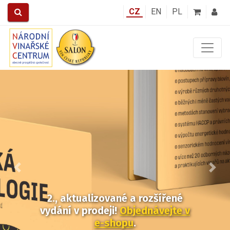
CZ
EN
PL
Předchozí
Další
2., aktualizované a rozšířené
vydání v prodeji!
Objednávejte v
e-shopu
.