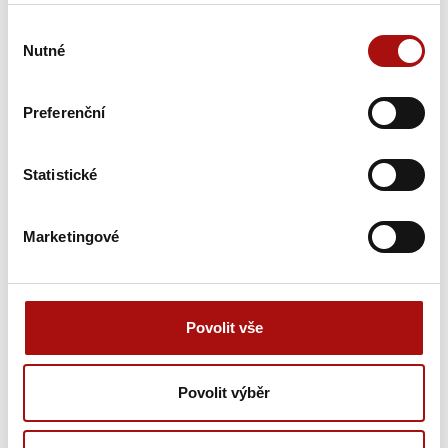
incomingových misí
Podmínka účasti při návštěvě Masters of Wine
Výběr
Zpětná vazba k hodnocené kolekci vín
Nutné
souhlasu
Zařazení mezi vinařství aktivní v exportu
Preferenční
Soubory ke stažení
Statistické
čestné prohlášení
Marketingové
Novinky e-mailem
Nepromeškejte naše novinky a slevové akce!
Přihlašte se k odběru novinek e-mailem.
Povolit vše
E-mail
Povolit výběr