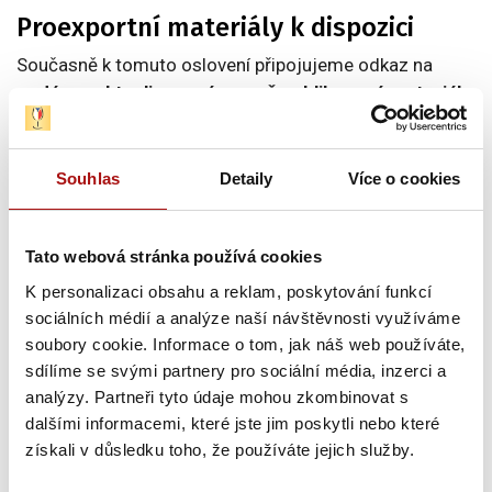
Proexportní materiály k dispozici
Současně k tomuto oslovení připojujeme odkaz na
nedávno aktualizované a nově publikované materiály
,
které považujeme za aktuální a užitečné pro vinařství se
zájmem o export:
- exportní strategii,
Souhlas
Detaily
Více o cookies
- aktualizovanou
Příručku proexportního vinaře
,
- nově publikovaný materiál k
prodeji vína koncovým
zákazníkům v Evropě
.
Tato webová stránka používá cookies
K personalizaci obsahu a reklam, poskytování funkcí
Všechny dokumenty najdete 👉
zde
.
sociálních médií a analýze naší návštěvnosti využíváme
soubory cookie. Informace o tom, jak náš web používáte,
Shrnutí
sdílíme se svými partnery pro sociální média, inzerci a
Proč být součástí NVC exportní databáze?
analýzy. Partneři tyto údaje mohou zkombinovat s
dalšími informacemi, které jste jim poskytli nebo které
Přímá komunikace exportních aktivit NVC
získali v důsledku toho, že používáte jejich služby.
Možnost zapojení do zahraničních prezentací i do