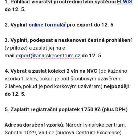
1. Přihlásit vinařství prostřednictvím systému
ELWIS
do 12. 5.
2.
Vyplnit
online formulář
pro export
do 12. 5.
3.
Vyplnit, podepsat a naskenovat čestné prohlášení
(v příloze) a zaslat jej na e-
mail
export@vinarskecentrum.cz
do 12. 5.
4.
Vybrat a zaslat kolekci 2 vín
na NVC
(od každého
vzorku 1 lahev, pokud je pod šroubovým uzávěrem;
2 lahve, pokud je pod korkovým uzávěrem)
nejpozději
do 12. 5.
5.
Zaplatit registrační poplatek 1750 Kč (plus DPH)
Adresa doručení vzorků:
Národní vinařské centrum,
Sobotní 1029, Valtice (budova Centrum Excelence)