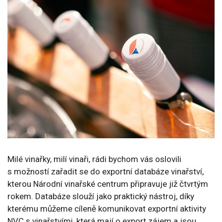
Milé vinařky, milí vinaři, rádi bychom vás oslovili
s možností zařadit se do exportní databáze vinařství,
kterou Národní vinařské centrum připravuje již čtvrtým
rokem. Databáze slouží jako praktický nástroj, díky
kterému můžeme cíleně komunikovat exportní aktivity
NVC s vinařstvími, která mají o export zájem a jsou