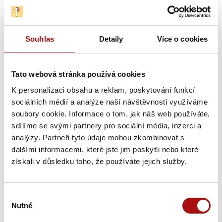
602 769 743
Souhlas
Detaily
Více o cookies
Novinky e-mailem
Nepromeškejte naše novinky a slevové akce!
Tato webová stránka používá cookies
Přihlašte se k odběru novinek e-mailem.
K personalizaci obsahu a reklam, poskytování funkcí
sociálních médií a analýze naší návštěvnosti využíváme
E-mail
soubory cookie. Informace o tom, jak náš web používáte,
sdílíme se svými partnery pro sociální média, inzerci a
analýzy. Partneři tyto údaje mohou zkombinovat s
dalšími informacemi, které jste jim poskytli nebo které
získali v důsledku toho, že používáte jejich služby.
Výběr
Nutné
souhlasu
Novinky