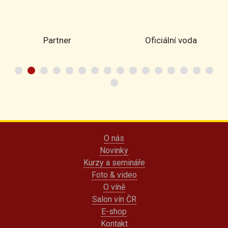
Partner
Oficiální voda
O nás
Novinky
Kurzy a semináře
Foto & video
O víně
Salon vín ČR
E-shop
Kontakt