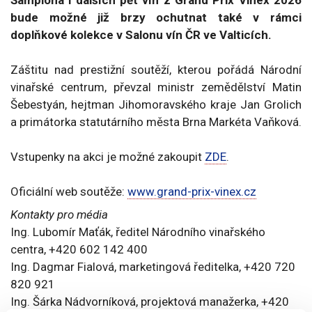
Šampiona i dalších pět vín z Grand Prix Vinex 2026
bude možné již brzy ochutnat také v rámci
doplňkové kolekce v Salonu vín ČR ve Valticích.
Záštitu nad prestižní soutěží, kterou pořádá Národní
vinařské centrum, převzal ministr zemědělství Matin
Šebestyán, hejtman Jihomoravského kraje Jan Grolich
a primátorka statutárního města Brna Markéta Vaňková.
Vstupenky na akci je možné zakoupit
ZDE
.
Oficiální web soutěže:
www.grand-prix-vinex.cz
Kontakty pro média
Ing. Lubomír Maťák, ředitel Národního vinařského
centra, +420 602 142 400
Ing. Dagmar Fialová, marketingová ředitelka, +420 720
820 921
Ing. Šárka Nádvorníková, projektová manažerka, +420