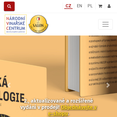
CZ
EN
PL
Předchozí
Další
2., aktualizované a rozšířené
vydání v prodeji!
Objednávejte v
e-shopu
.