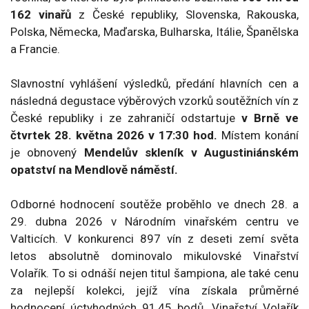
162 vinařů
z České republiky, Slovenska, Rakouska,
Polska, Německa, Maďarska, Bulharska, Itálie, Španělska
a Francie.
Slavnostní vyhlášení výsledků, předání hlavních cen a
následná degustace výběrových vzorků soutěžních vín z
České republiky i ze zahraničí odstartuje
v Brně ve
čtvrtek 28. května 2026 v 17:30 hod.
Místem konání
je obnovený
Mendelův skleník v Augustiniánském
opatství na Mendlově náměstí.
Odborné hodnocení soutěže proběhlo ve dnech 28. a
29. dubna 2026 v Národním vinařském centru ve
Valticích. V konkurenci 897 vín z deseti zemí světa
letos absolutně dominovalo mikulovské Vinařství
Volařík. To si odnáší nejen titul šampiona, ale také cenu
za nejlepší kolekci, jejíž vína získala průměrné
hodnocení úctyhodných 91,45 bodů. Vinařství Volařík