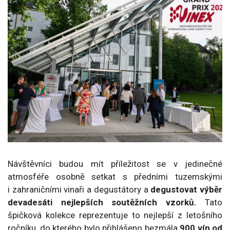
Návštěvníci budou mít příležitost se v jedinečné
atmosféře osobně setkat s předními tuzemskými
i zahraničními vinaři a degustátory a
degustovat výběr
devadesáti nejlepších soutěžních vzorků.
Tato
špičková kolekce reprezentuje to nejlepší z letošního
ročníku, do kterého bylo přihlášeno bezmála
900 vín od