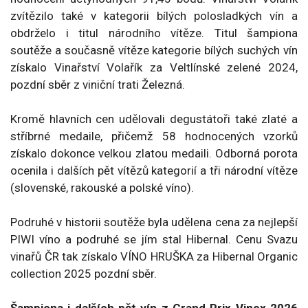
zvítězilo také v kategorii bílých polosladkých vín a
obdrželo i titul národního vítěze. Titul šampiona
soutěže a současně vítěze kategorie bílých suchých vín
získalo Vinařství Volařík za Veltlínské zelené 2024,
pozdní sběr z viniční trati Železná.
Kromě hlavních cen udělovali degustátoři také zlaté a
stříbrné medaile, přičemž 58 hodnocených vzorků
získalo dokonce velkou zlatou medaili. Odborná porota
ocenila i dalších pět vítězů kategorií a tři národní vítěze
(slovenské, rakouské a polské víno).
Podruhé v historii soutěže byla udělena cena za nejlepší
PIWI víno a podruhé se jím stal Hibernal. Cenu Svazu
vinařů ČR tak získalo VÍNO HRUŠKA za Hibernal Organic
collection 2025 pozdní sběr.