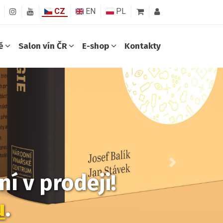
CZ
EN
PL
ně
Salon vín ČR
E-shop
Kontakty
Další
í v prodeji!
u
.