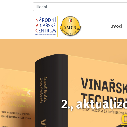
Úvod
Předchozí
2., aktuali