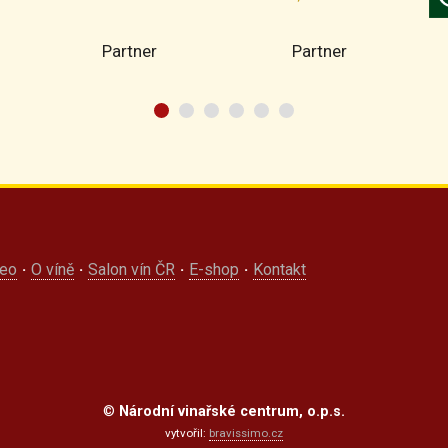
Partner
Partner
deo
·
O víně
·
Salon vín ČR
·
E-shop
·
Kontakt
©
Národní vinařské centrum, o.p.s.
vytvořil:
bravissimo.cz