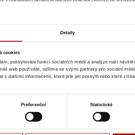
ky. Pořadatelem školení je Národní vinařské centrum ve spoluprá
 9. 2018 od 13 hod.
Více informací a přihláška v sekci
Kurzy a
. 9.
v restaurantu Barrio Gotico Cafe v Kurdějově, kde bude hovoři
 a povede degustaci ikonických šumivých vín a také 18. 9. na Men
k vinařství a vinařských regionů.
Detaily
á cookies
klam, poskytování funkcí sociálních médií a analýze naší návšt
e! Přihlašte se k odběru novinek e-mailem.
 náš web používáte, sdílíme se svými partnery pro sociální média
 s dalšími informacemi, které jste jim poskytli nebo které získa
Preferenční
Statistické