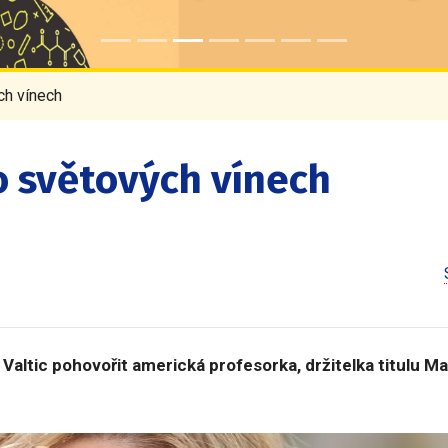
ch vínech
o světových vínech
o Valtic pohovořit americká profesorka, držitelka titulu M