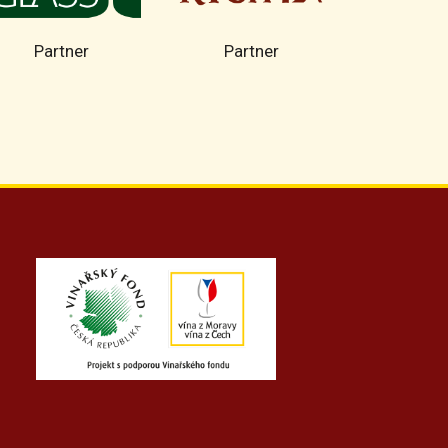
Partner
Partner
Part