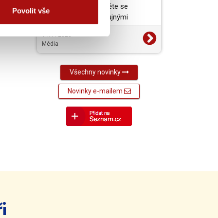
vynikající jídlo a projděte se
Povolit vše
barokními zámky s bujnými
zahradami. To je jižní a…
14. 7. 2026
Média
Všechny novinky
Novinky e-mailem
i