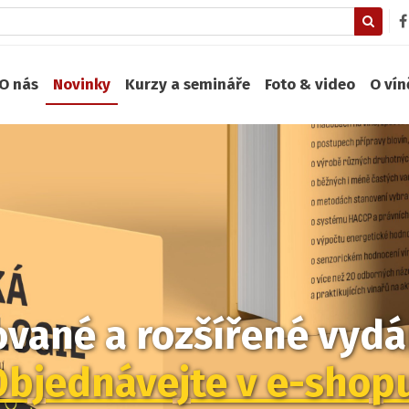
O nás
Novinky
Kurzy a semináře
Foto & video
O ví
zované a rozšířené vydán
Objednávejte v e-shop