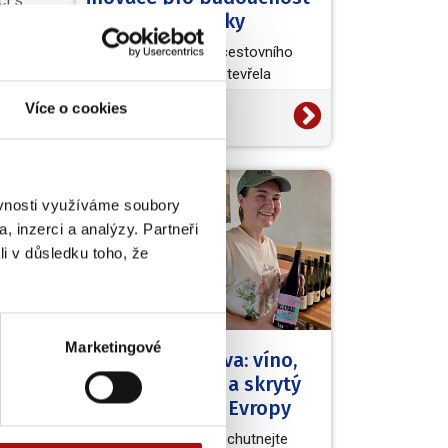
ci s
vinařské turistiky
t o
Světová organizace cestovního
delově
ruchu (UN Tourism) otevřela
evropskou výzvu European Wine
Více o cookies
20. 7. 2026
Tourism Innovation Challenge,…
NVC
ěvnosti využíváme soubory
, inzerci a analýzy. Partneři
li v důsledku toho, že
Marketingové
Kouzelná Morava: víno,
barokní zámky a skrytý
poklad střední Evropy
Užijte si skvělá vína, ochutnejte