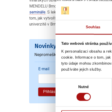
vinařských oblastí světa a také z České republi
MENDELU Brno. Školení se koná
v pondělí 17.
semináře
. S lektorkou se dále můžete setkat
16
tom, jak vytvořit vinařský region světové třídy
univerzitě v Brně na přednášce o strategii znače
Souhlas
Tato webová stránka použív
Novinky e-mailem
K personalizaci obsahu a re
Nepromeškejte naše novinky a slevové akc
cookie. Informace o tom, jak
tyto údaje mohou zkombinovat
E-mail
používáte jejich služby.
Výběr
Nutné
souhlasu