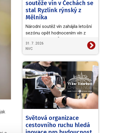
soutěže vín v Čechách se
stal Ryzlink rýnský z
Mělníka
Národní soutěž vín zahájila letošní
sezónu opět hodnocením vín z
vinařské oblasti Čechy. Titul
31. 7. 2026
Šampiona a zároveň…
NVC
jak
Světová organizace
cestovního ruchu hledá
inovace pro budoucnost