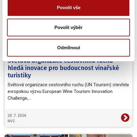
Povolit vše
Povolit výběr
Odmítnout
Světová organizace cestovního ruchu
hledá inovace pro budoucnost vinařské
turistiky
Světová organizace cestovního ruchu (UN Tourism) otevřela
evropskou výzvu European Wine Tourism Innovation
Challenge,…
20. 7. 2026
NVC