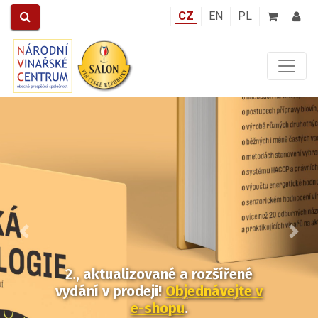
CZ
EN
PL
Předchozí
Další
2., aktualizované a rozšířené
vydání v prodeji!
Objednávejte v
e-shopu
.