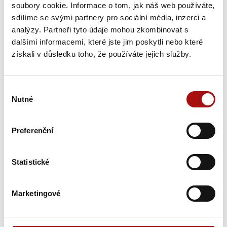
Novinky
soubory cookie. Informace o tom, jak náš web používáte,
sdílíme se svými partnery pro sociální média, inzerci a
analýzy. Partneři tyto údaje mohou zkombinovat s
dalšími informacemi, které jste jim poskytli nebo které
získali v důsledku toho, že používáte jejich služby.
Výběr
Nutné
souhlasu
Preferenční
Šampionem Národní soutěže vín v Čechách
se stal Ryzlink rýnský z Mělníka
Národní soutěž vín zahájila letošní sezónu opět hodnocením
Statistické
vín z vinařské oblasti Čechy. Titul Šampiona a zároveň…
Marketingové
31. 7. 2026
NVC