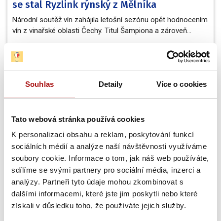
se stal Ryzlink rýnský z Mělníka
Národní soutěž vín zahájila letošní sezónu opět hodnocením
vín z vinařské oblasti Čechy. Titul Šampiona a zároveň…
31. 7. 2026
NVC
Souhlas
Detaily
Více o cookies
Tato webová stránka používá cookies
K personalizaci obsahu a reklam, poskytování funkcí
sociálních médií a analýze naší návštěvnosti využíváme
soubory cookie. Informace o tom, jak náš web používáte,
sdílíme se svými partnery pro sociální média, inzerci a
Světová organizace cestovního ruchu
analýzy. Partneři tyto údaje mohou zkombinovat s
hledá inovace pro budoucnost vinařské
dalšími informacemi, které jste jim poskytli nebo které
turistiky
získali v důsledku toho, že používáte jejich služby.