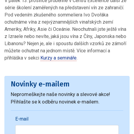
V pátek 13. prosince proběhne v Centru Excelence další ze
série školení zaměřených na představení vín ze zahraničí.
Pod vedením zkušeného sommeliera Ivo Dvořáka
ochutnáme vína z nejvýznamnějších vinařských zemí
Ameriky, Afriky, Asie či Oceánie. Neochutnali jste ještě vína
z Izraele nebo nevíte, jaká jsou vína z Číny, Japonska nebo
Libanonu? Nejen je, ale i spoustu dalších vzorků ze zámoří
můžete ochutnat na jednom místě. Více informací a
přihláška v sekci
Kurzy a semináře
.
Novinky e-mailem
Nepromeškejte naše novinky a slevové akce!
Přihlašte se k odběru novinek e-mailem.
E-mail