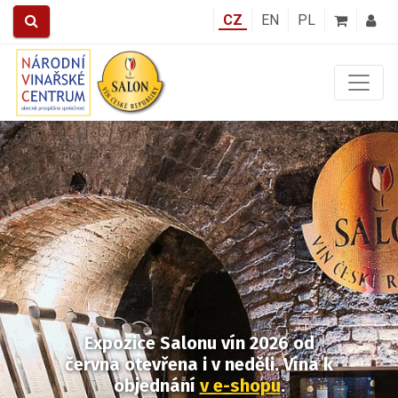
CZ
EN
PL
Předchozí
Další
Expozice Salonu vín 2026
od
června otevřena i v neděli.
Vína k
objednání
v e-shopu
.