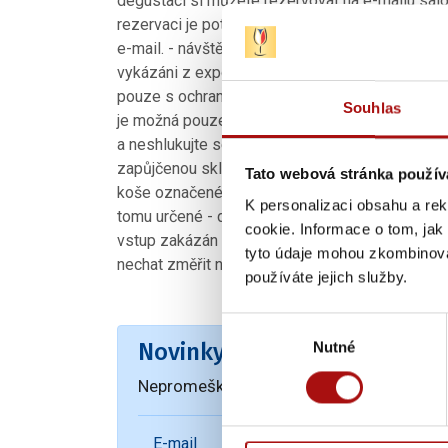
degustaci si můžete rezervovat na e-mailu sal
rezervaci je potřeba uvést: datum degustace, ča
e-mail. - návštěvníci, kteří nebudou dodržovat 
vykázáni z expozice Salonu vín Hygienická prav
pouze s ochranou obličeje (od 10.9.2020) - pře
Souhlas
je možná pouze v jednorázových rukavicích - up
a neshlukujte se - pokud nedegustujete, noste oc
zapůjčenou skleničku, v případě potřeby si ji m
Tato webová stránka použív
koše označeného "KONTAMINOVANÝ ODPAD" - po
K personalizaci obsahu a re
tomu určené - dbejte zvýšené hygieny mytí a de
cookie. Informace o tom, jak
vstup zakázán s příznaky jakéhokoliv akutního 
tyto údaje mohou zkombinovat
nechat změřit na recepci. Prosím dodržujte čas
používáte jejich služby.
Výběr
Novinky e-mailem
Nutné
souhlasu
Nepromeškejte naše novinky a slevové akc
E-mail