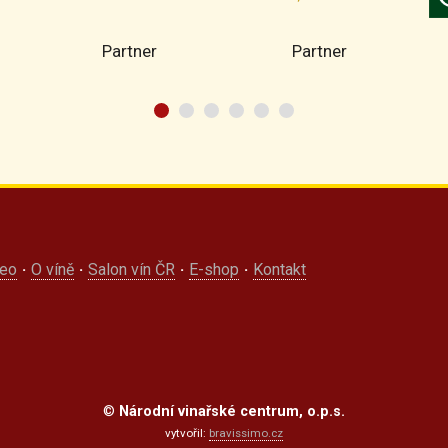
Partner
Partner
deo
·
O víně
·
Salon vín ČR
·
E-shop
·
Kontakt
©
Národní vinařské centrum, o.p.s.
vytvořil:
bravissimo.cz