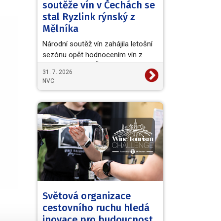
soutěže vín v Čechách se
stal Ryzlink rýnský z
Mělníka
Národní soutěž vín zahájila letošní
sezónu opět hodnocením vín z
vinařské oblasti Čechy. Titul
31. 7. 2026
Šampiona a zároveň…
NVC
Světová organizace
cestovního ruchu hledá
inovace pro budoucnost