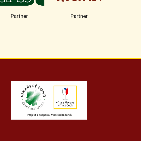
Partner
Partner
Part