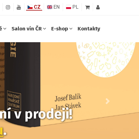
CZ
EN
PL
ně
Salon vín ČR
E-shop
Kontakty
Další
í v prodeji!
u
.