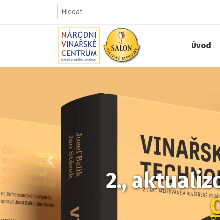
Úvod
Předchozí
2., aktuali