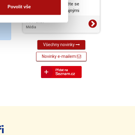
vynikající jídlo a projděte se
Povolit vše
barokními zámky s bujnými
zahradami. To je jižní a…
14. 7. 2026
Média
Všechny novinky
Novinky e-mailem
i