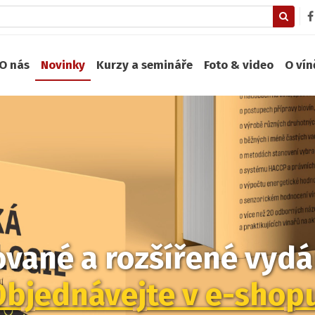
O nás
Novinky
Kurzy a semináře
Foto & video
O ví
zované a rozšířené vydán
Objednávejte v e-shop