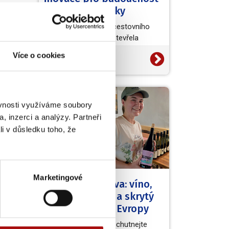
vinařské turistiky
popř.
dou
Světová organizace cestovního
pujte
ruchu (UN Tourism) otevřela
tace
evropskou výzvu European Wine
Více o cookies
20. 7. 2026
Tourism Innovation Challenge,…
,0 m
NVC
do
o
ěvnosti využíváme soubory
ín -
, inzerci a analýzy. Partneři
ůžete
li v důsledku toho, že
Marketingové
Kouzelná Morava: víno,
barokní zámky a skrytý
poklad střední Evropy
Užijte si skvělá vína, ochutnejte