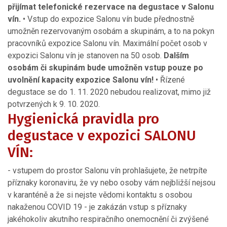
přijímat telefonické rezervace na degustace v Salonu
vín.
• Vstup do expozice Salonu vín bude přednostně
umožněn rezervovaným osobám a skupinám, a to na pokyn
pracovníků expozice Salonu vín. Maximální počet osob v
expozici Salonu vín je stanoven na 50 osob.
Dalším
osobám či skupinám bude umožněn vstup pouze po
uvolnění kapacity expozice Salonu vín!
• Řízené
degustace se do 1. 11. 2020 nebudou realizovat, mimo již
potvrzených k 9. 10. 2020.
Hygienická pravidla pro
degustace v expozici SALONU
VÍN:
- vstupem do prostor Salonu vín prohlašujete, že netrpíte
příznaky koronaviru, že vy nebo osoby vám nejbližší nejsou
v karanténě a že si nejste vědomi kontaktu s osobou
nakaženou COVID 19 - je zakázán vstup s příznaky
jakéhokoliv akutního respiračního onemocnění či zvýšené