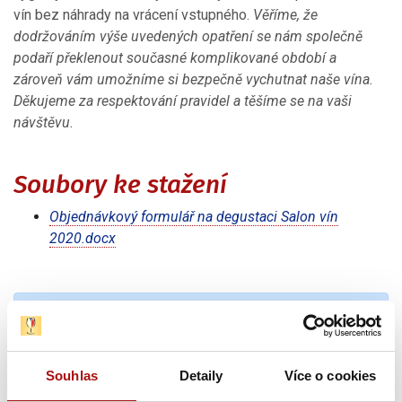
vín bez náhrady na vrácení vstupného.
Věříme, že
dodržováním výše uvedených opatření se nám společně
podaří překlenout současné komplikované období a
zároveň vám umožníme si bezpečně vychutnat naše vína.
Děkujeme za respektování pravidel a těšíme se na vaši
návštěvu.
Soubory ke stažení
Objednávkový formulář na degustaci Salon vín
2020.docx
Novinky e-mailem
Nepromeškejte naše novinky a slevové akce!
Přihlašte se k odběru novinek e-mailem.
Souhlas
Detaily
Více o cookies