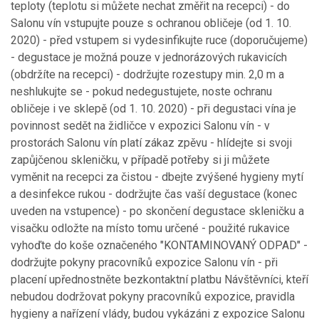
teploty (teplotu si můžete nechat změřit na recepci) - do
Salonu vín vstupujte pouze s ochranou obličeje (od 1. 10.
2020) - před vstupem si vydesinfikujte ruce (doporučujeme)
- degustace je možná pouze v jednorázových rukavicích
(obdržíte na recepci) - dodržujte rozestupy min. 2,0 m a
neshlukujte se - pokud nedegustujete, noste ochranu
obličeje i ve sklepě (od 1. 10. 2020) - při degustaci vína je
povinnost sedět na židličce v expozici Salonu vín - v
prostorách Salonu vín platí zákaz zpěvu - hlídejte si svoji
zapůjčenou skleničku, v případě potřeby si ji můžete
vyměnit na recepci za čistou - dbejte zvýšené hygieny mytí
a desinfekce rukou - dodržujte čas vaší degustace (konec
uveden na vstupence) - po skončení degustace skleničku a
visačku odložte na místo tomu určené - použité rukavice
vyhoďte do koše označeného "KONTAMINOVANÝ ODPAD" -
dodržujte pokyny pracovníků expozice Salonu vín - při
placení upřednostněte bezkontaktní platbu Návštěvníci, kteří
nebudou dodržovat pokyny pracovníků expozice, pravidla
hygieny a nařízení vlády, budou vykázáni z expozice Salonu