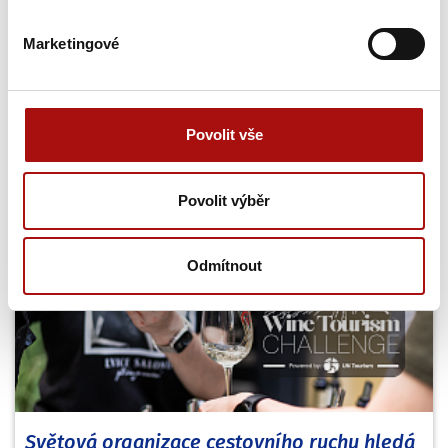
Marketingové
Šampionem Národní soutěže vín v Čechách
se stal Ryzlink rýnský z Mělníka
Národní soutěž vín zahájila letošní sezónu opět hodnocením
vín z vinařské oblasti Čechy. Titul Šampiona a zároveň…
Povolit vše
31. 7. 2026
Povolit výběr
NVC
Odmítnout
Světová organizace cestovního ruchu hledá