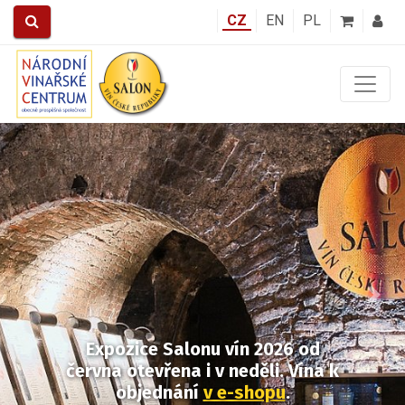
CZ
EN
PL
Předchozí
Další
Expozice Salonu vín 2026
od
června otevřena i v neděli.
Vína k
objednání
v e-shopu
.