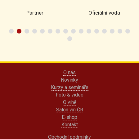
Partner
Oficiální voda
O nás
Novinky
Kurzy a semináře
Foto & video
O víně
Salon vín ČR
E-shop
Kontakt
Obchodní podmínky