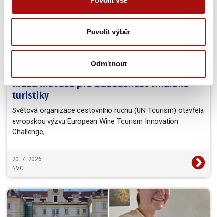
Povolit vše
Povolit výběr
Odmítnout
Světová organizace cestovního ruchu
hledá inovace pro budoucnost vinařské
turistiky
Světová organizace cestovního ruchu (UN Tourism) otevřela
evropskou výzvu European Wine Tourism Innovation
Challenge,…
20. 7. 2026
NVC