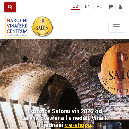
CZ
EN
PL
Předchozí
Další
Expozice Salonu vín 2026
od
června otevřena i v neděli.
Vína k
objednání
v e-shopu
.