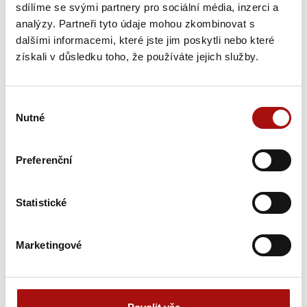
sdílíme se svými partnery pro sociální média, inzerci a
analýzy. Partneři tyto údaje mohou zkombinovat s
dalšími informacemi, které jste jim poskytli nebo které
získali v důsledku toho, že používáte jejich služby.
Výběr
Nutné
souhlasu
Šampionem Národní soutěže vín v Čechách
se stal Ryzlink rýnský z Mělníka
Preferenční
Národní soutěž vín zahájila letošní sezónu opět hodnocením
vín z vinařské oblasti Čechy. Titul Šampiona a zároveň…
Statistické
31. 7. 2026
Marketingové
NVC