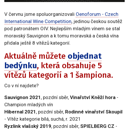
V červnu jsme spoluorganizovali
Oenoforum - Czech
International Wine Competition
, jedinou českou soutěž
pod patronátem OIV. Nejlepším mladým vínem se stal
moravský Sauvignon a k tomu moravská a česká vína
přidala ještě 8 vítězů kategorií.
Aktuálně můžete
objednat
bedýnku
, která obsahuje 5
vítězů kategorií a 1 šampiona.
Co v ní najdete?
Sauvignon 2021
, pozdní sběr,
Vinařství Kněží hora
-
Champion mladých vín
Hibernal 2021
, pozdní sběr,
Rodinné vinařství Skoupil
- Vítěz kategorie bílá, suchá, r. 2021
Ryzlink vlašský 2019
, pozdní sběr,
SPIELBERG CZ
-