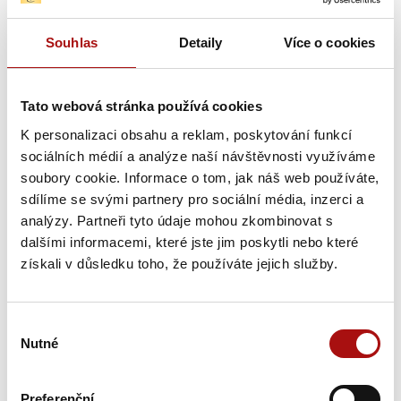
Novinky e-mailem
Souhlas
Detaily
Více o cookies
Nepromeškejte naše novinky a slevové akce!
Přihlašte se k odběru novinek e-mailem.
Tato webová stránka používá cookies
K personalizaci obsahu a reklam, poskytování funkcí
E-mail
sociálních médií a analýze naší návštěvnosti využíváme
soubory cookie. Informace o tom, jak náš web používáte,
sdílíme se svými partnery pro sociální média, inzerci a
analýzy. Partneři tyto údaje mohou zkombinovat s
dalšími informacemi, které jste jim poskytli nebo které
získali v důsledku toho, že používáte jejich služby.
Výběr
Novinky
Nutné
souhlasu
Preferenční