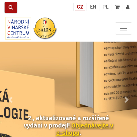
CZ
EN
PL
Předchozí
Další
2., aktualizované a rozšířené
vydání v prodeji!
Objednávejte v
e-shopu
.