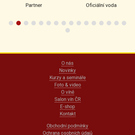
Partner
Oficiální voda
O nás
Novinky
Kurzy a semináře
Foto & video
O víně
Salon vín ČR
E-shop
Kontakt
Obchodní podmínky
Ochrana osobních údajů