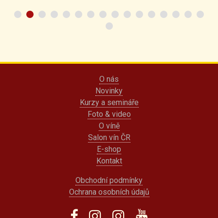
O nás
Novinky
Kurzy a semináře
Foto & video
O víně
Salon vín ČR
E-shop
Kontakt
Obchodní podmínky
Ochrana osobních údajů