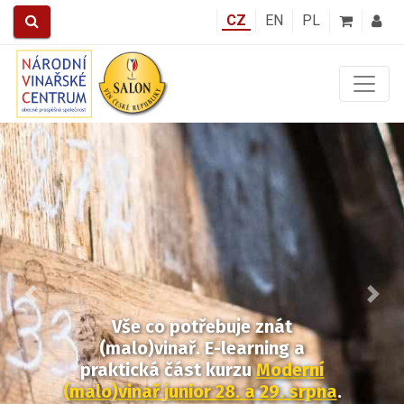
CZ
EN
PL
Předchozí
Další
Vše co potřebuje znát
(malo)vinař. E-learning a
praktická část kurzu
Moderní
(malo)vinař junior 28. a 29. srpna
.