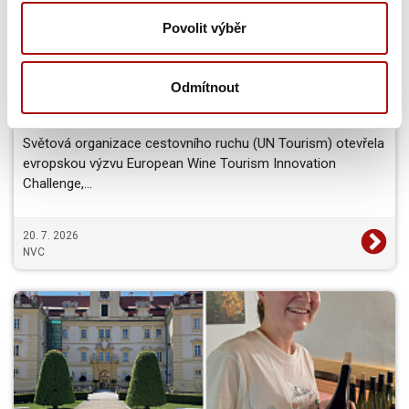
Povolit výběr
Světová organizace cestovního ruchu
Odmítnout
hledá inovace pro budoucnost vinařské
turistiky
Světová organizace cestovního ruchu (UN Tourism) otevřela
evropskou výzvu European Wine Tourism Innovation
Challenge,…
20. 7. 2026
NVC