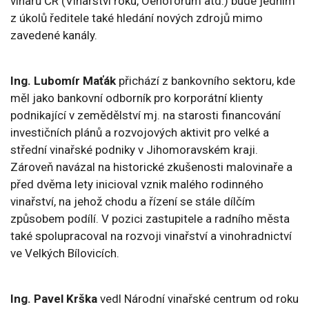
vinařů ČR (Vinařství roku, Oenoforum atd.) bude jedním
z úkolů ředitele také hledání nových zdrojů mimo
zavedené kanály.
Ing. Lubomír Maťák
přichází z bankovního sektoru, kde
měl jako bankovní odborník pro korporátní klienty
podnikající v zemědělství mj. na starosti financování
investičních plánů a rozvojových aktivit pro velké a
střední vinařské podniky v Jihomoravském kraji.
Zároveň navázal na historické zkušenosti malovinaře a
před dvěma lety inicioval vznik malého rodinného
vinařství, na jehož chodu a řízení se stále dílčím
způsobem podílí. V pozici zastupitele a radního města
také spolupracoval na rozvoji vinařství a vinohradnictví
ve Velkých Bílovicích.
Ing. Pavel Krška
vedl Národní vinařské centrum od roku