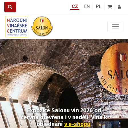
CZ
EN
PL
Předchozí
Další
Expozice Salonu vín 2026
od
června otevřena i v neděli.
Vína k
objednání
v e-shopu
.