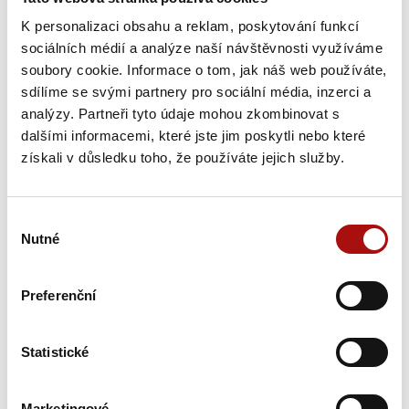
K personalizaci obsahu a reklam, poskytování funkcí
sociálních médií a analýze naší návštěvnosti využíváme
soubory cookie. Informace o tom, jak náš web používáte,
sdílíme se svými partnery pro sociální média, inzerci a
analýzy. Partneři tyto údaje mohou zkombinovat s
dalšími informacemi, které jste jim poskytli nebo které
získali v důsledku toho, že používáte jejich služby.
Novinky e-mailem
Výběr
Nutné
souhlasu
Nepromeškejte naše novinky a slevové akce!
Přihlašte se k odběru novinek e-mailem.
Preferenční
E-mail
Statistické
Marketingové