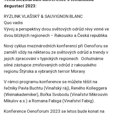
degustací 2023:
RYZLINK VLAŠSKÝ & SAUVIGNON BLANC
Quo vadis
Vývoj a perspektivy dvou světových odrůd révy vinné ve
dvou blízkých regionech – Rakousko a Česká republika.
Nový cyklus mezinárodních konferencí při Oenoforu se
zaměří vždy na některou ze světových odrůd a trendy v
jejich zpracování v typických regionech. Ochutnáme
silné zástupce zmiňovaných odrůd z rakouského
regionu Štýrska a vybraných terroir Moravy.
V rámci programu konference se můžete těšit na
řečníky Pavla Buchtu (Vinařský ráj), Reného Kolleggera
(Weinakademiker), Bořka Svobodu (Vinařství Mikrosvín
Mikulov a.s.) a Romana Fabiga (Vinařství Fabig).
Konference Oenoforum 2023 se letos bude konat na