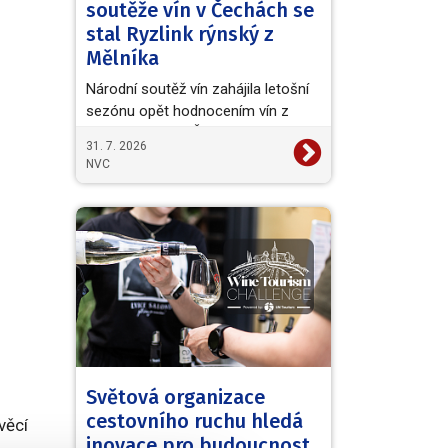
soutěže vín v Čechách se
stal Ryzlink rýnský z
Mělníka
Národní soutěž vín zahájila letošní
sezónu opět hodnocením vín z
vinařské oblasti Čechy. Titul
31. 7. 2026
Šampiona a zároveň…
NVC
Světová organizace
cestovního ruchu hledá
věcí
inovace pro budoucnost