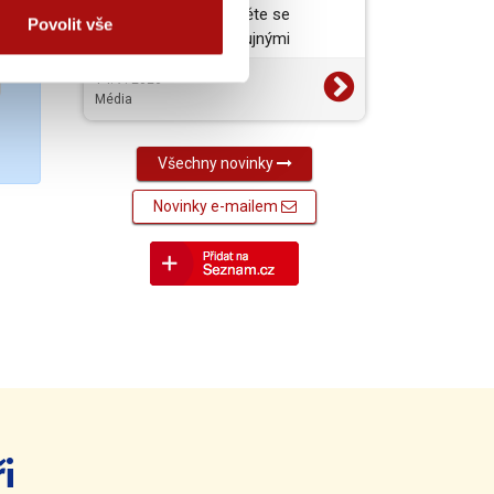
vynikající jídlo a projděte se
Povolit vše
barokními zámky s bujnými
zahradami. To je jižní a…
14. 7. 2026
Média
Všechny novinky
Novinky e-mailem
i