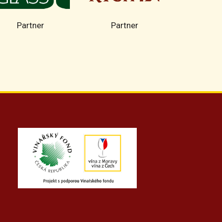
Partner
Partner
Part