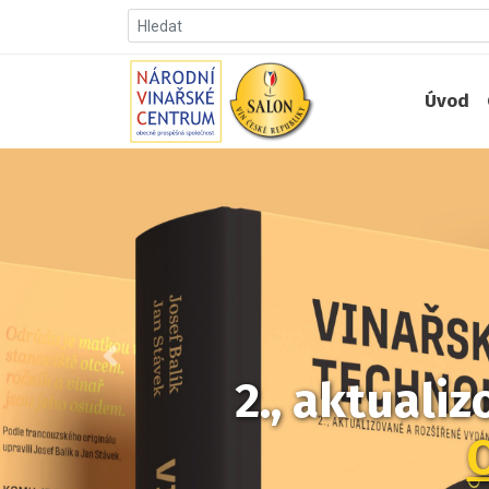
Úvod
Předchozí
2., aktuali