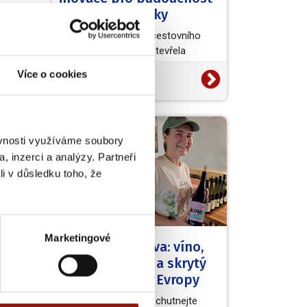
vinařské turistiky
R a v
Světová organizace cestovního
ruchu (UN Tourism) otevřela
evropskou výzvu European Wine
Více o cookies
20. 7. 2026
eho
Tourism Innovation Challenge,…
NVC
do
slav
ěvnosti využíváme soubory
, inzerci a analýzy. Partneři
li v důsledku toho, že
Marketingové
Kouzelná Morava: víno,
barokní zámky a skrytý
poklad střední Evropy
Užijte si skvělá vína, ochutnejte