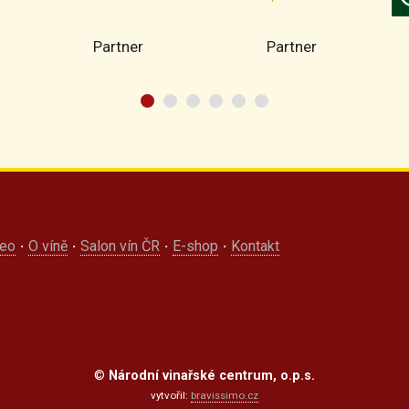
Partner
Partner
deo
·
O víně
·
Salon vín ČR
·
E-shop
·
Kontakt
©
Národní vinařské centrum, o.p.s.
vytvořil:
bravissimo.cz