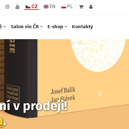
CZ
EN
PL
ně
Salon vín ČR
E-shop
Kontakty
Další
í v prodeji!
u
.