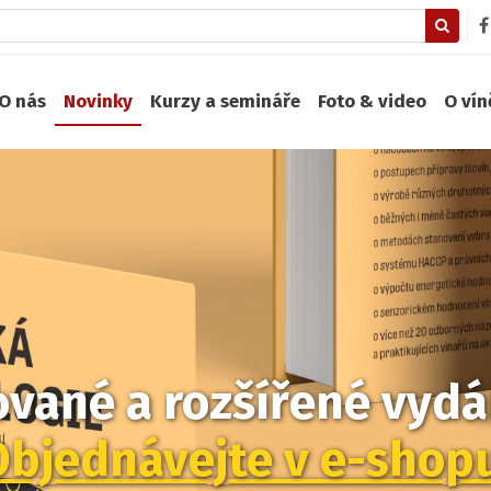
O nás
Novinky
Kurzy a semináře
Foto & video
O ví
zované a rozšířené vydán
Objednávejte v e-shop