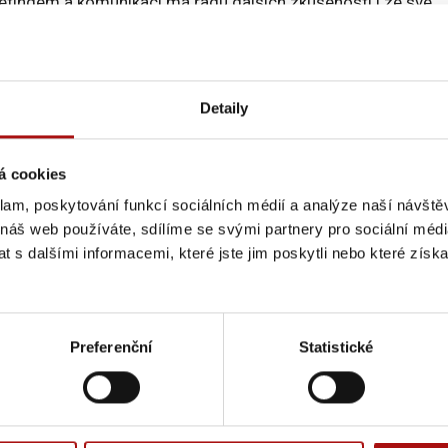
tingem a komunikací má řadu dalších zkušeností i ze své
s renomovanými obchodními značkami, tak s reklamními
 svého působení v redakci Vinařského obzoru Svazu vinařů Č
tách řady vinařských společností.
Detaily
Jaroslava Machovce, který stál v čele Vinařského fondu od j
 podpor výsadby nových vinic před vstupem České republiky 
rketingové instituce až do jeho současné podoby. Ing. Jaro
á cookies
odchází do důchodu.
klam, poskytování funkcí sociálních médií a analýze naší návšt
 náš web používáte, sdílíme se svými partnery pro sociální média
 s dalšími informacemi, které jste jim poskytli nebo které získa
Preferenční
Statistické
e! Přihlašte se k odběru novinek e-mailem.