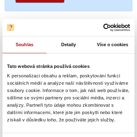
Novinky
Souhlas
Detaily
Více o cookies
Tato webová stránka používá cookies
K personalizaci obsahu a reklam, poskytování funkcí
sociálních médií a analýze naší návštěvnosti využíváme
soubory cookie. Informace o tom, jak náš web používáte,
sdílíme se svými partnery pro sociální média, inzerci a
analýzy. Partneři tyto údaje mohou zkombinovat s
dalšími informacemi, které jste jim poskytli nebo které
Šampionem Národní soutěže vín v Čechách
získali v důsledku toho, že používáte jejich služby.
se stal Ryzlink rýnský z Mělníka
Národní soutěž vín zahájila letošní sezónu opět hodnocením