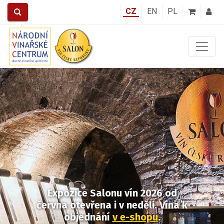
CZ
EN
PL
Předchozí
Další
Expozice Salonu vín 2026
od
června otevřena i v neděli.
Vína k
objednání
v e-shopu
.