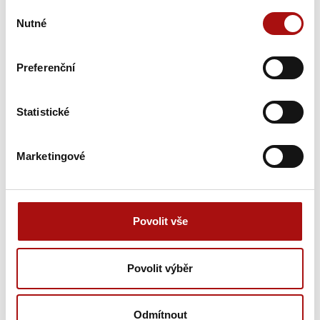
vín z vinařské oblasti Čechy. Titul Šampiona a zároveň…
Výběr
Nutné
souhlasu
31. 7. 2026
NVC
Preferenční
Statistické
Marketingové
Povolit vše
Světová organizace cestovního ruchu
hledá inovace pro budoucnost vinařské
turistiky
Povolit výběr
Světová organizace cestovního ruchu (UN Tourism) otevřela
evropskou výzvu European Wine Tourism Innovation
Odmítnout
Challenge,…