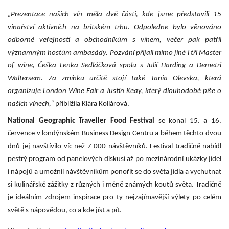
„Prezentace našich vín měla dvě části, kde jsme představili 15
vinařství aktivních na britském trhu. Odpoledne bylo věnováno
odborné veřejnosti a obchodníkům s vínem, večer pak patřil
významným hostům ambasády. Pozvání přijali mimo jiné i tři Master
of wine, Češka Lenka Sedláčková spolu s Julií Harding a Demetri
Waltersem. Za zmínku určitě stojí také Tania Olevska, která
organizuje London Wine Fair a Justin Keay, který dlouhodobě píše o
našich vínech,“
přiblížila Klára Kollárová.
National Geographic Traveller Food Festival
se konal 15. a 16.
července v londýnském Business Design Centru a během těchto dvou
dnů jej navštívilo víc než 7 000 návštěvníků. Festival tradičně nabídl
pestrý program od panelových diskusí až po mezinárodní ukázky jídel
i nápojů a umožnil návštěvníkům ponořit se do světa jídla a vychutnat
si kulinářské zážitky z různých i méně známých koutů světa. Tradičně
je ideálním zdrojem inspirace pro ty nejzajímavější výlety po celém
světě s nápovědou, co a kde jíst a pít.