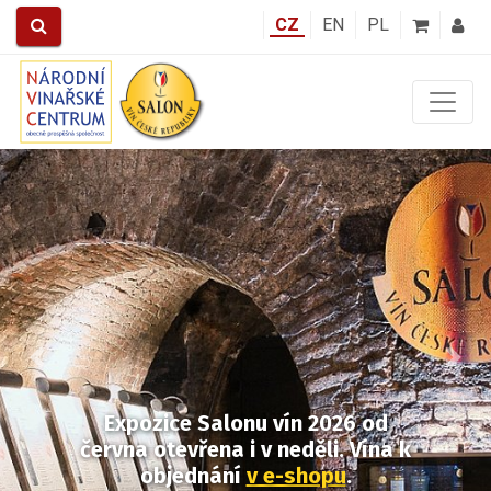
CZ
EN
PL
Předchozí
Další
Expozice Salonu vín 2026
od
června otevřena i v neděli.
Vína k
objednání
v e-shopu
.