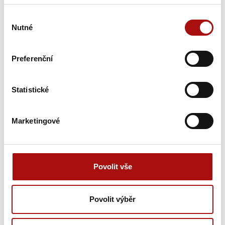
Výběr
Nutné
souhlasu
Preferenční
Statistické
Marketingové
Novinky e-mailem
Nepromeškejte naše novinky a slevové akce!
Povolit vše
Přihlašte se k odběru novinek e-mailem.
E-mail
Povolit výběr