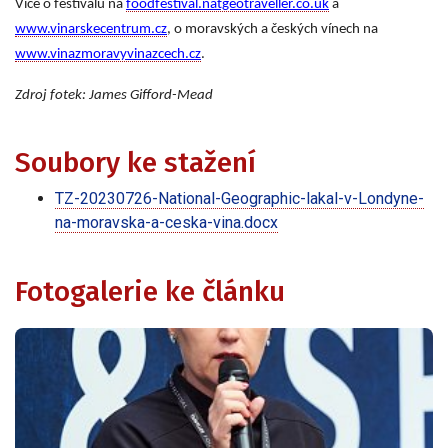
Více o festivalu na
foodfestival.natgeotraveller.co.uk
a
www.vinarskecentrum.cz
,
o moravských a českých vínech na
www.vinazmoravyvinazcech.cz
.
Zdroj fotek: James Gifford-Mead
Soubory ke stažení
TZ-20230726-National-Geographic-lakal-v-Londyne-
na-moravska-a-ceska-vina.docx
Fotogalerie ke článku