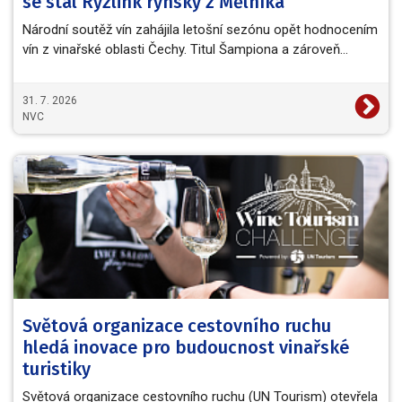
se stal Ryzlink rýnský z Mělníka
Národní soutěž vín zahájila letošní sezónu opět hodnocením
vín z vinařské oblasti Čechy. Titul Šampiona a zároveň…
31. 7. 2026
NVC
Světová organizace cestovního ruchu
hledá inovace pro budoucnost vinařské
turistiky
Světová organizace cestovního ruchu (UN Tourism) otevřela