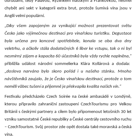
odrůdami, tedy Pálavou, Ryzlinkem vlašským a Frankovkou, nesměl
chybět ani sekt v kategorii extra brut, protože šumivá vína jsou v
Anglii velmi populární.
„Díky všem zapojeným za vynikající možnost prezentovat světu
Česko jako výjimečnou destinaci pro vinařskou turistiku. Degustace
byla určena pro koncové spotřebitele, konala se oba dva dny
veletrhu, a ačkoliv stála dodatečných 6 liber ke vstupu, tak o ni byl
nesmírný zájem a kapacita 60 účastníků byla vždy rychle naplněna,“
přiblížila událost národní sommelierka Klára Kollárová a dodala:
„doslova narváno bylo skoro pořád i u našeho stánku. Mnoho
návštěvníků zaujalo, že je Česko vinařskou destinací, protože o tom
neměli vůbec tušení a příjemně je překvapila kvalita našich vín.“
Festivalu předcházelo Czech Soirée na české ambasádě v Londýně,
kterou připravilo zahraniční zastoupení CzechTourismu pro Velkou
Británii s českými partnery a cílem bylo připomenout letošních 30 let
vzniku samostatné České republiky a České centrály cestovního ruchu
– CzechTourism. Svůj prostor zde opět dostala také moravská a česká
vína.