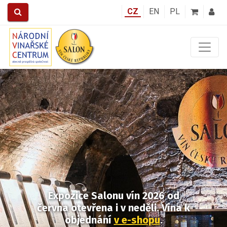
CZ
EN
PL
Předchozí
Další
Expozice Salonu vín 2026
od
června otevřena i v neděli.
Vína k
objednání
v e-shopu
.