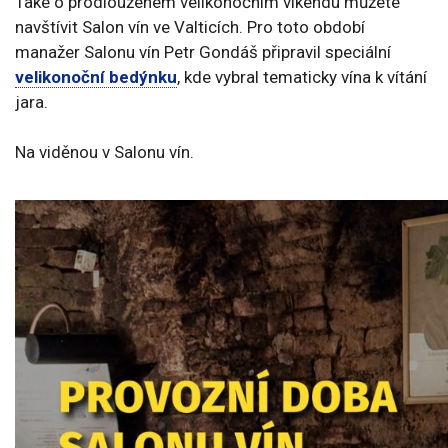
Také o prodlouženém velikonočním víkendu můžete
navštívit Salon vín ve Valticích. Pro toto období
manažer Salonu vín Petr Gondáš připravil speciální
velikonoční bedýnku
, kde vybral tematicky vína k vítání
jara.
Na viděnou v Salonu vín.