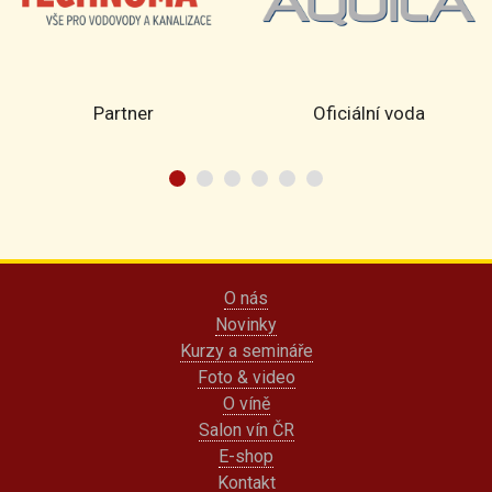
Partner
Oficiální voda
O nás
Novinky
Kurzy a semináře
Foto & video
O víně
Salon vín ČR
E-shop
Kontakt