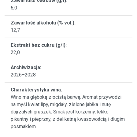
Zawartość kwasów (g/l):
6,0
Zawartość alkoholu (% vol.):
12,7
Ekstrakt bez cukru (g/l):
22,0
Archiwizacja:
2026–2028
Charakterystyka wina:
Wino ma głęboką złocistą barwę. Aromat przywodzi
na myśl kwiat lipy, migdały, zielone jabłka i nutę
dojrzałych gruszek. Smak jest korzenny, lekko
pikantny i pieprzny, z delikatną kwasowością i długim
posmakiem.