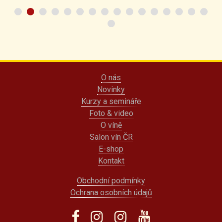
O nás
Novinky
Kurzy a semináře
Foto & video
O víně
Salon vín ČR
E-shop
Kontakt
Obchodní podmínky
Ochrana osobních údajů