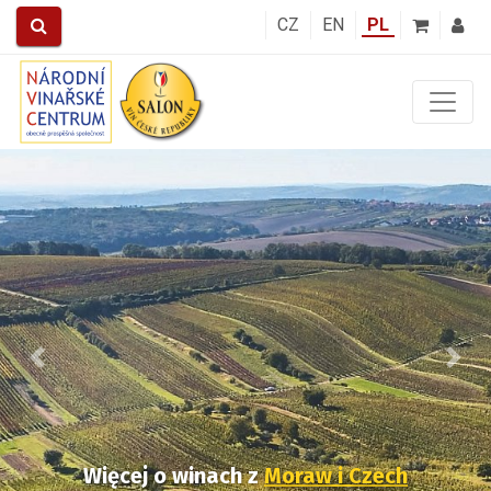
CZ
EN
PL
Předchozí
Další
Więcej o winach
z
Moraw i Czech