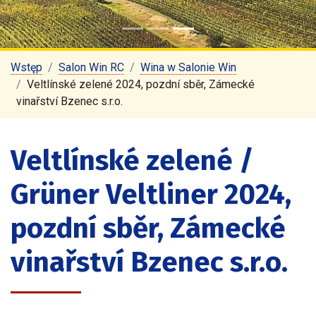
Wstęp
Salon Win RC
Wina w Salonie Win
Veltlínské zelené 2024, pozdní sběr, Zámecké
vinařství Bzenec s.r.o.
Veltlínské zelené /
Grüner Veltliner 2024,
pozdní sběr, Zámecké
vinařství Bzenec s.r.o.