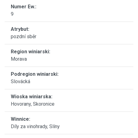
Numer Ew.:
9
Atrybut:
pozdní sběr
Region winiarski:
Morava
Podregion winiarski:
Slovácká
Wioska winiarska:
Hovorany, Skoronice
Winnice:
Díly za vinohrady, Slíny