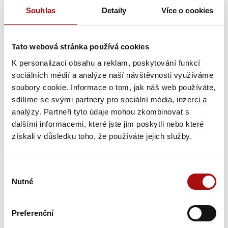
Souhlas
Detaily
Více o cookies
Tato webová stránka používá cookies
K personalizaci obsahu a reklam, poskytování funkcí
sociálních médií a analýze naší návštěvnosti využíváme
soubory cookie. Informace o tom, jak náš web používáte,
sdílíme se svými partnery pro sociální média, inzerci a
Poprzednie wino
analýzy. Partneři tyto údaje mohou zkombinovat s
Powrót do listy wszystkich win
dalšími informacemi, které jste jim poskytli nebo které
získali v důsledku toho, že používáte jejich služby.
Nowości
Výběr
Nutné
souhlasu
Preferenční