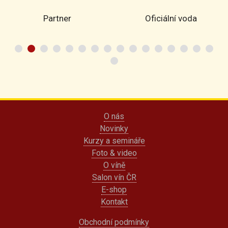
Partner
Oficiální voda
O nás
Novinky
Kurzy a semináře
Foto & video
O víně
Salon vín ČR
E-shop
Kontakt
Obchodní podmínky