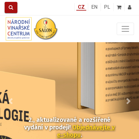
CZ
EN
PL
Předchozí
Další
2., aktualizované a rozšířené
vydání v prodeji!
Objednávejte v
e-shopu
.