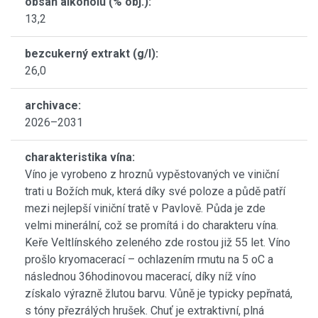
obsah alkoholu (% obj.):
13,2
bezcukerný extrakt (g/l):
26,0
archivace:
2026–2031
charakteristika vína:
Víno je vyrobeno z hroznů vypěstovaných ve viniční
trati u Božích muk, která díky své poloze a půdě patří
mezi nejlepší viniční tratě v Pavlově. Půda je zde
velmi minerální, což se promítá i do charakteru vína.
Keře Veltlínského zeleného zde rostou již 55 let. Víno
prošlo kryomacerací – ochlazením rmutu na 5 oC a
následnou 36hodinovou macerací, díky níž víno
získalo výrazně žlutou barvu. Vůně je typicky pepřnatá,
s tóny přezrálých hrušek. Chuť je extraktivní, plná