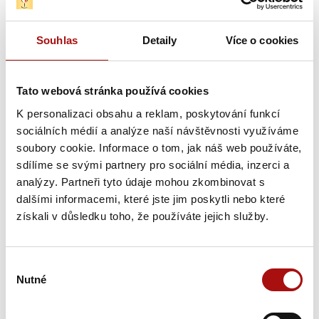
Souhlas
Detaily
Více o cookies
Tato webová stránka používá cookies
K personalizaci obsahu a reklam, poskytování funkcí
sociálních médií a analýze naší návštěvnosti využíváme
soubory cookie. Informace o tom, jak náš web používáte,
sdílíme se svými partnery pro sociální média, inzerci a
analýzy. Partneři tyto údaje mohou zkombinovat s
dalšími informacemi, které jste jim poskytli nebo které
Předchozí víno
získali v důsledku toho, že používáte jejich služby.
Zpět na seznam všech vín
Výběr
Novinky
Nutné
souhlasu