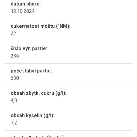
datum sběru:
12.10.2024
cukernatost moštu (°NM):
22
číslo výr. partie:
236
počet lahví partie:
638
obsah zbytk. cukru (g/l):
4,0
obsah kyselin (g/l):
7,2