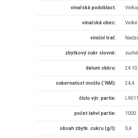
vinařská podoblast:
Velko
vinařská obec:
Velké
viniční trať:
Nadza
zbytkový cukr slovně:
suché
datum sběru:
24.10
cukernatost moštu (°NM):
24,4
číslo výr. partie:
L901
počet lahví partie:
1000
obsah zbytk. cukru (g/l):
0,4