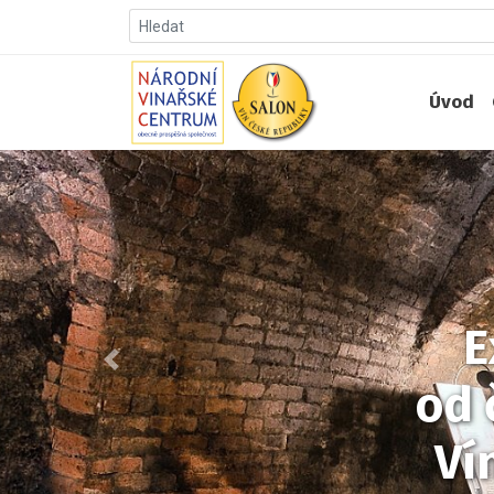
Úvod
Předchozí
2., aktuali