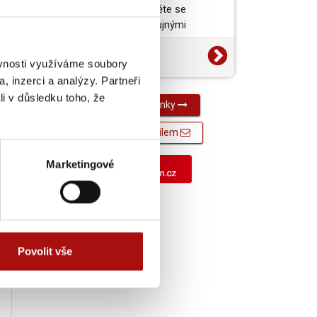
vynikající jídlo a projděte se
barokními zámky s bujnými
zahradami. To je jižní a…
14. 7. 2026
ěvnosti využíváme soubory
Média
, inzerci a analýzy. Partneři
li v důsledku toho, že
Všechny novinky
Novinky e-mailem
Marketingové
Povolit vše