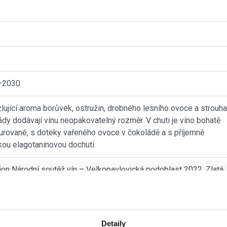
–2030
lující aroma borůvek, ostružin, drobného lesního ovoce a strouh
dy dodávají vínu neopakovatelný rozměr. V chuti je víno bohatě
turované, s doteky vařeného ovoce v čokoládě a s příjemně
kou elagotaninovou dochutí.
on Národní soutěž vín – Velkopavlovická podoblast 2022, Zlatá
le Národní soutěž vín – Velkopavlovická podoblast 2023, Šampi
náda červených vín 2025, Zlatá medaile Salon vín 2026
nat v e-shopu
Detaily