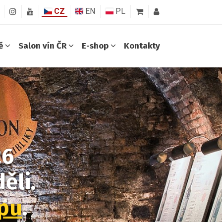
CZ
EN
PL
ně
Salon vín ČR
E-shop
Kontakty
Další
í v prodeji!
u
.