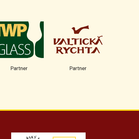
Partner
Partner
Part