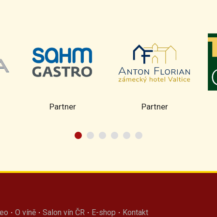
Partner
Partner
deo
·
O víně
·
Salon vín ČR
·
E-shop
·
Kontakt