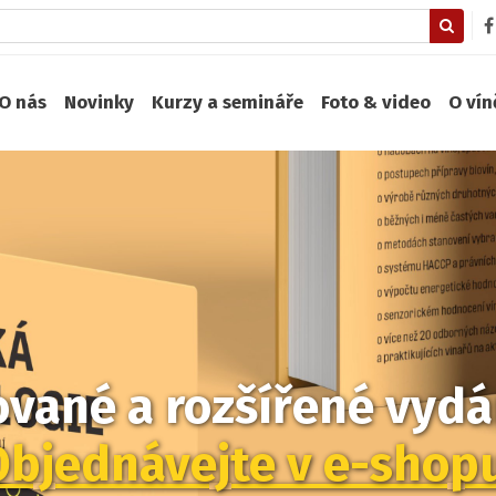
O nás
Novinky
Kurzy a semináře
Foto & video
O ví
zované a rozšířené vydán
Objednávejte v e-shop