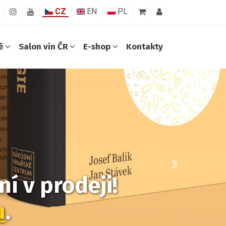
CZ
EN
PL
ně
Salon vín ČR
E-shop
Kontakty
Další
í v prodeji!
u
.