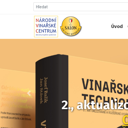
Úvod
Předchozí
2., aktuali