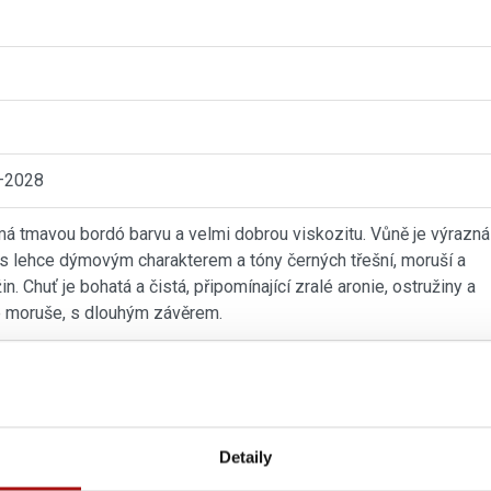
–2028
má tmavou bordó barvu a velmi dobrou viskozitu. Vůně je výrazná
, s lehce dýmovým charakterem a tóny černých třešní, moruší a
in. Chuť je bohatá a čistá, připomínající zralé aronie, ostružiny a
 moruše, s dlouhým závěrem.
 medaile AWC Vienna 2025, Zlatá medaile Salon vín 2026
nat v e-shopu
Detaily
tví Buchmayer – Agropoint EU s.r.o.