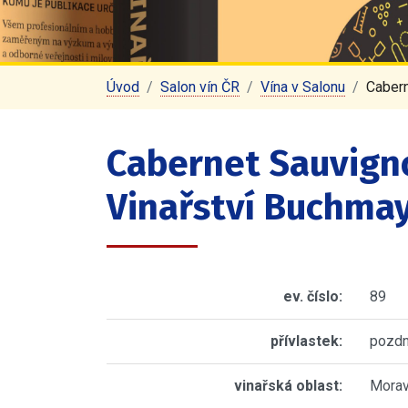
Úvod
Salon vín ČR
Vína v Salonu
Cabern
Cabernet Sauvigno
Vinařství Buchmaye
ev. číslo:
89
přívlastek:
pozdn
vinařská oblast:
Mora