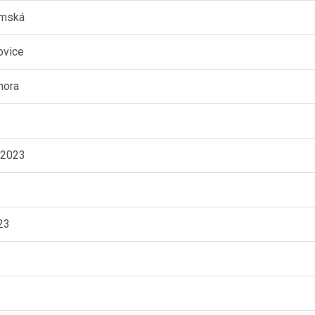
emská
ovice
hora
.2023
23