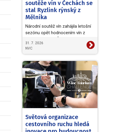
soutěže vín v Čechách se
stal Ryzlink rýnský z
Mělníka
Národní soutěž vín zahájila letošní
sezónu opět hodnocením vín z
vinařské oblasti Čechy. Titul
31. 7. 2026
Šampiona a zároveň…
NVC
Světová organizace
cestovního ruchu hledá
inovace pro budoucnost