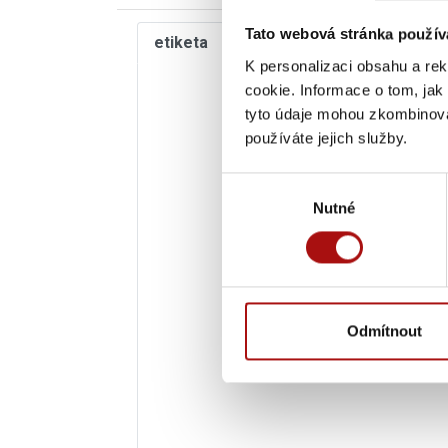
Tato webová stránka použív
etiketa
grafy
K personalizaci obsahu a re
cookie. Informace o tom, jak
tyto údaje mohou zkombinovat
používáte jejich služby.
Výběr
Nutné
souhlasu
Odmítnout