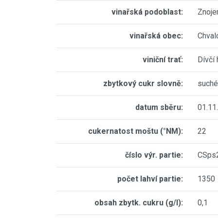
vinařská podoblast:
Znoj
vinařská obec:
Chval
viniční trať:
Dívčí 
zbytkový cukr slovně:
suché
datum sběru:
01.11
cukernatost moštu (°NM):
22
číslo výr. partie:
CSps
počet lahví partie:
1350
obsah zbytk. cukru (g/l):
0,1