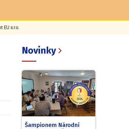
 EU s.r.o.
Novinky
Šampionem Národní