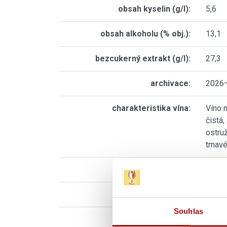
obsah kyselin (g/l):
5,6
obsah alkoholu (% obj.):
13,1
bezcukerný extrakt (g/l):
27,3
archivace:
2026
charakteristika vína:
Víno 
čistá
ostruž
tmavé
další info:
Zlatá
E-shop:
Objed
Souhlas
výrobce:
Vinařs