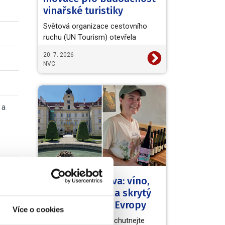
vinařské turistiky
Světová organizace cestovního
ruchu (UN Tourism) otevřela
evropskou výzvu European Wine
20. 7. 2026
Tourism Innovation Challenge,…
NVC
 a
Kouzelná Morava: víno,
barokní zámky a skrytý
poklad střední Evropy
Více o cookies
Užijte si skvělá vína, ochutnejte