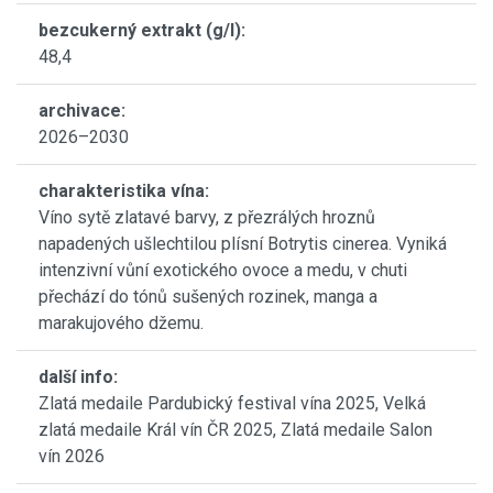
bezcukerný extrakt (g/l):
48,4
archivace:
2026–2030
charakteristika vína:
Víno sytě zlatavé barvy, z přezrálých hroznů
napadených ušlechtilou plísní Botrytis cinerea. Vyniká
intenzivní vůní exotického ovoce a medu, v chuti
přechází do tónů sušených rozinek, manga a
marakujového džemu.
další info:
Zlatá medaile Pardubický festival vína 2025, Velká
zlatá medaile Král vín ČR 2025, Zlatá medaile Salon
vín 2026