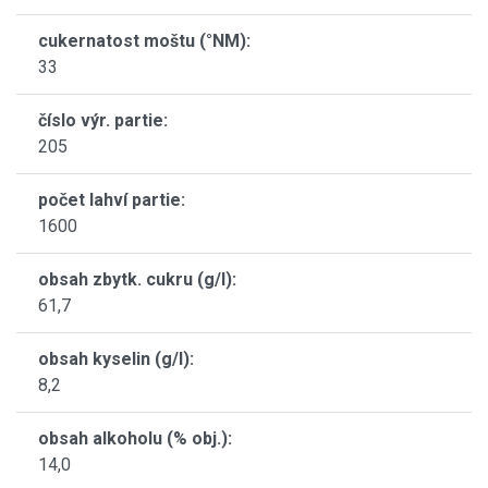
cukernatost moštu (°NM):
33
číslo výr. partie:
205
počet lahví partie:
1600
obsah zbytk. cukru (g/l):
61,7
obsah kyselin (g/l):
8,2
obsah alkoholu (% obj.):
14,0