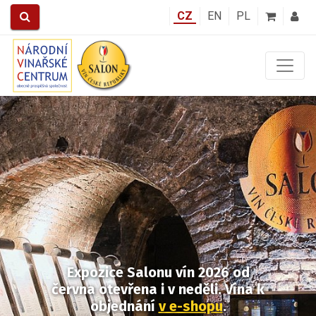
CZ
EN
PL
Předchozí
Další
Expozice Salonu vín 2026
od
června otevřena i v neděli.
Vína k
objednání
v e-shopu
.