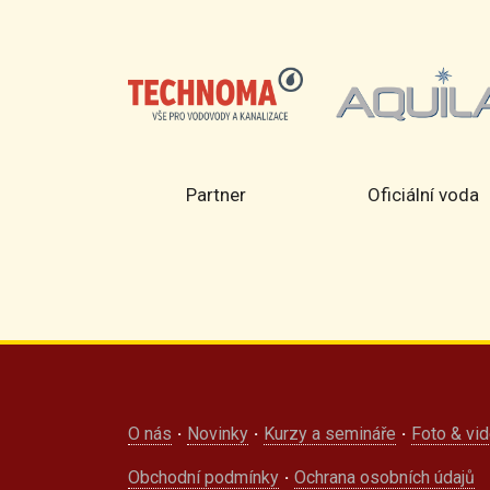
rtner
Partner
Oficiální voda
O nás
·
Novinky
·
Kurzy a semináře
·
Foto & vi
Obchodní podmínky
·
Ochrana osobních údajů