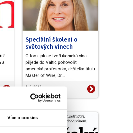
Speciální školení o
světových vínech
ři?
O tom, jak se tvoří ikonická vína
a a
přijede do Valtic pohovořit
americká profesorka, držitelka titulu
Master of Wine, Dr.…
5. 9. 2018
NVC
Více o cookies