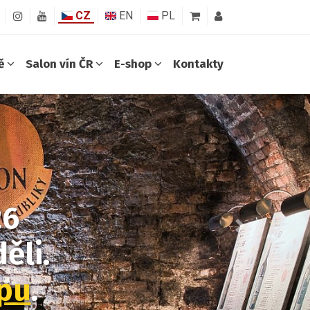
CZ
EN
PL
ně
Salon vín ČR
E-shop
Kontakty
26
Další
ěli.
opu
.