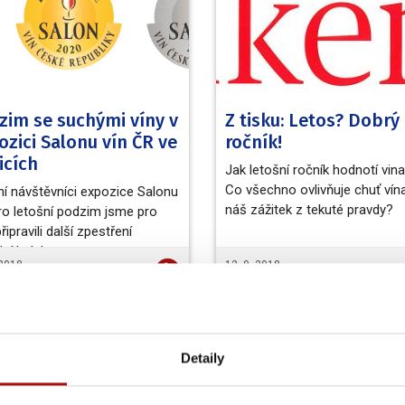
zim se suchými víny v
Z tisku: Letos? Dobrý
ozici Salonu vín ČR ve
ročník!
icích
Jak letošní ročník hodnotí vina
Co všechno ovlivňuje chuť vín
í návštěvníci expozice Salonu
náš zážitek z tekuté pravdy?
pro letošní podzim jsme pro
řipravili další zpestření
lní kolekce.…
 2018
12. 9. 2018
Média
Detaily