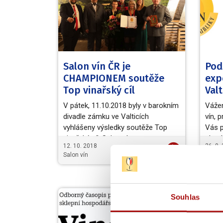
Salon vín ČR je
Pod
CHAMPIONEM soutěže
exp
Top vinařský cíl
Valt
V pátek, 11.10.2018 byly v barokním
Vážen
divadle zámku ve Valticích
vín, 
vyhlášeny výsledky soutěže Top
Vás p
vinařský cíl. Salon vín…
aktuá
12. 10. 2018
26. 9.
Salon vín
NVC
Souhlas