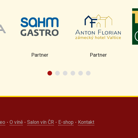
Partner
Partner
deo
·
O víně
·
Salon vín ČR
·
E-shop
·
Kontakt