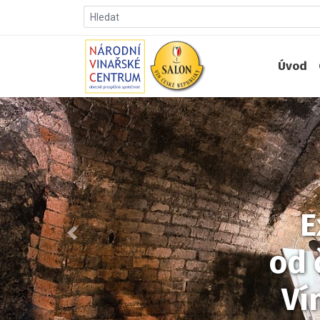
Úvod
E
Předchozí
od 
Ví