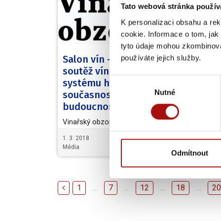
Tato webová stránka použív
K personalizaci obsahu a re
cookie. Informace o tom, jak
tyto údaje mohou zkombinovat
používáte jejich služby.
Salon vín – národní
Z t
soutěž vín ČR: historie
ško
Výběr
systému hodnocení,
deg
Nutné
souhlasu
současnost a
Naše 
budoucnost
degus
Ing. 
Vinařský obzor 02/2018 - Salon vín
Vinař
České republiky jako nejvyšší
1. 3. 2018
6. 11.
národní soutěž vín s výběrem 100
Média
Média
Odmítnout
nejlepších vín pro…
1
…
7
…
12
…
18
…
2