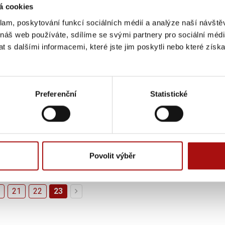
á cookies
klam, poskytování funkcí sociálních médií a analýze naší návšt
 náš web používáte, sdílíme se svými partnery pro sociální média
 s dalšími informacemi, které jste jim poskytli nebo které získa
isku: Reportáž ze
Moravská vína a vina
lení Úvod do
turistika se představi
ustace vína
Jižní Koreji
Preferenční
Statistické
oblíbené školení "Úvod do
Do hledáčku jihokorejských
tace vína" s lektorem doc.
cestovatelů se v posledních l
Josefem Balíkem, PhD.
dostává jižní Morava a jedním 
ský obzor 10/2017.
lákadel jejich cest do…
 2017
1. 3. 2017
Média
Povolit výběr
0
21
22
23