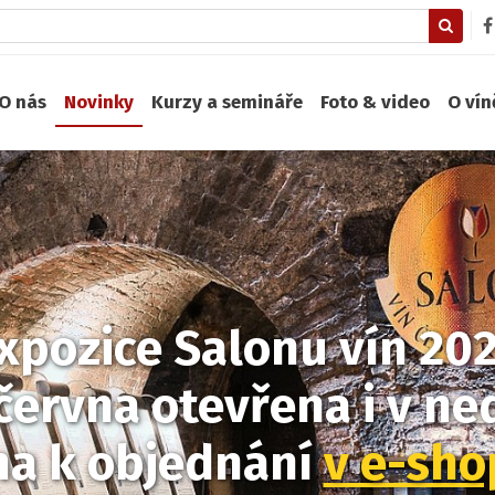
O nás
Novinky
Kurzy a semináře
Foto & video
O ví
xpozice Salonu vín 20
června otevřena i v ned
na k objednání
v e-sh