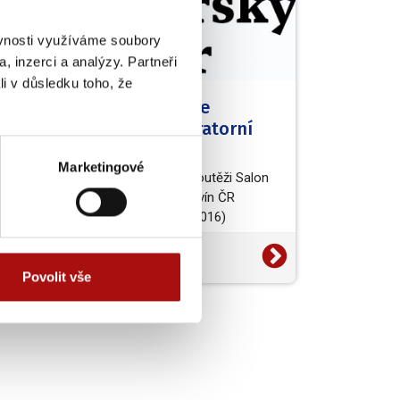
ěvnosti využíváme soubory
, inzerci a analýzy. Partneři
li v důsledku toho, že
řská
Z tisku: Aplikace
la v
kontrolní laboratorní
analýzy
Marketingové
při hodnocení vín v soutěži Salon
etech
vín - Národní soutěž vín ČR
z
(Vinařský obzor 11/2016)
1. 11. 2016
Média
Povolit vše