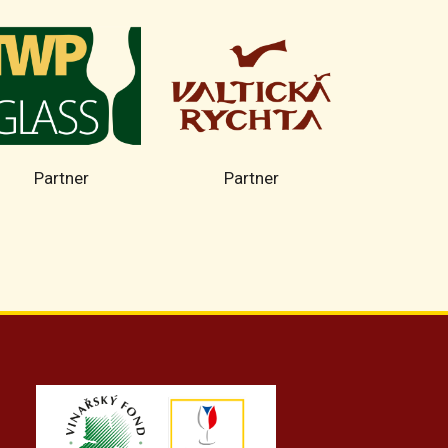
Partner
Partner
Part