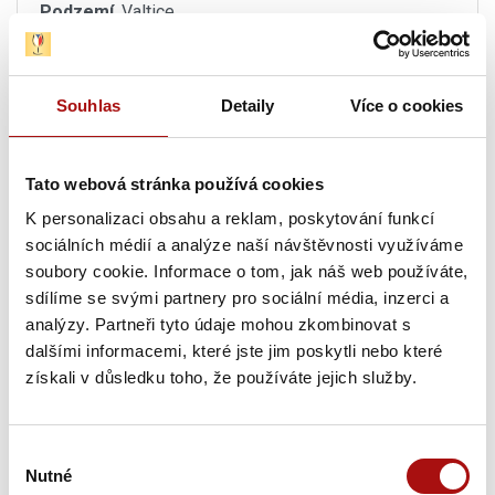
Podzemí
, Valtice
13. 08. 2026
Víno z blízka: Mikulovsko podle Volaříka
, Brno
Souhlas
Detaily
Více o cookies
13. 08. 2026
Letní festival vín VOC Hustopečsko
, Hustopeče
Tato webová stránka používá cookies
K personalizaci obsahu a reklam, poskytování funkcí
13. 08. 2026
sociálních médií a analýze naší návštěvnosti využíváme
Sunset degustace na Rajské
, Znojmo
soubory cookie. Informace o tom, jak náš web používáte,
sdílíme se svými partnery pro sociální média, inzerci a
13. 08. - 14. 08. 2026
analýzy. Partneři tyto údaje mohou zkombinovat s
Sommelier junior – praktická část
, Valtice
dalšími informacemi, které jste jim poskytli nebo které
získali v důsledku toho, že používáte jejich služby.
Pátek, 14. 08. 2026
Výběr
13. 08. - 14. 08. 2026
Nutné
souhlasu
Sommelier junior – praktická část
, Valtice