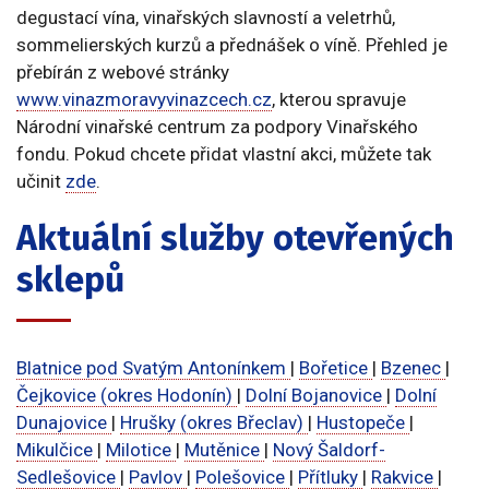
degustací vína, vinařských slavností a veletrhů,
sommelierských kurzů a přednášek o víně. Přehled je
přebírán z webové stránky
www.vinazmoravyvinazcech.cz
, kterou spravuje
Národní vinařské centrum za podpory Vinařského
fondu. Pokud chcete přidat vlastní akci, můžete tak
učinit
zde
.
Aktuální služby otevřených
sklepů
Blatnice pod Svatým Antonínkem
|
Bořetice
|
Bzenec
|
Čejkovice (okres Hodonín)
|
Dolní Bojanovice
|
Dolní
Dunajovice
|
Hrušky (okres Břeclav)
|
Hustopeče
|
Mikulčice
|
Milotice
|
Mutěnice
|
Nový Šaldorf-
Sedlešovice
|
Pavlov
|
Polešovice
|
Přítluky
|
Rakvice
|