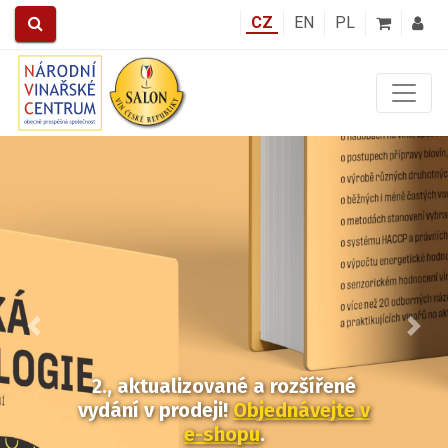
CZ
EN
PL
Předchozí
Další
2., aktualizované a rozšířené
vydání v prodeji!
Objednávejte v
e-shopu
.