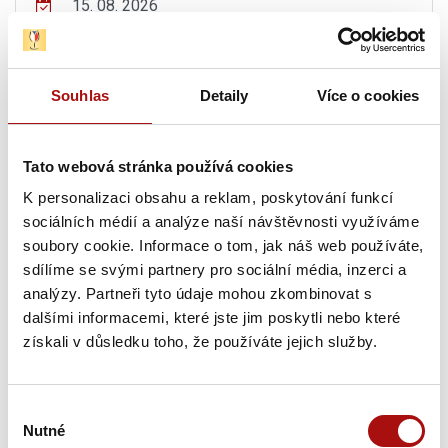
15. 08. 2026
Zarážení hory Bořetice
, Bořetice
15. 08. 2026
Souhlas
Detaily
Více o cookies
Exkurze ve Vinařství Fučík
, Mikulov
15. 08. 2026
Tato webová stránka používá cookies
Degustační sobota ve Vinařství Fučík
, Mikulov
K personalizaci obsahu a reklam, poskytování funkcí
sociálních médií a analýze naší návštěvnosti využíváme
15. 08. 2026
soubory cookie. Informace o tom, jak náš web používáte,
TOP Víno Slovácka 2026
, Uherské Hradiště
sdílíme se svými partnery pro sociální média, inzerci a
analýzy. Partneři tyto údaje mohou zkombinovat s
15. 08. 2026
dalšími informacemi, které jste jim poskytli nebo které
Den otevřených sklepů ve Vinařství Dufek
,
získali v důsledku toho, že používáte jejich služby.
Svatobořice-Mistřín
15. 08. - 16. 08. 2026
Výběr
Noční otevřené sklepy
, Moravská Nová Ves
Nutné
souhlasu