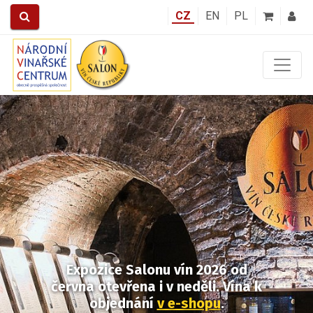
CZ
EN
PL
Předchozí
Další
Expozice Salonu vín 2026
od
června otevřena i v neděli.
Vína k
objednání
v e-shopu
.