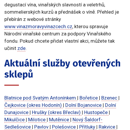
degustací vína, vinařských slavností a veletrhů,
sommelierských kurzů a přednášek o víně. Přehled je
přebírán z webové stránky
www.vinazmoravyvinazcech.cz
, kterou spravuje
Národní vinařské centrum za podpory Vinařského
fondu. Pokud chcete přidat vlastní akci, můžete tak
učinit
zde
.
Aktuální služby otevřených
sklepů
Blatnice pod Svatým Antonínkem
|
Bořetice
|
Bzenec
|
Čejkovice (okres Hodonín)
|
Dolní Bojanovice
|
Dolní
Dunajovice
|
Hrušky (okres Břeclav)
|
Hustopeče
|
Mikulčice
|
Milotice
|
Mutěnice
|
Nový Šaldorf-
Sedlešovice
|
Pavlov
|
Polešovice
|
Přítluky
|
Rakvice
|