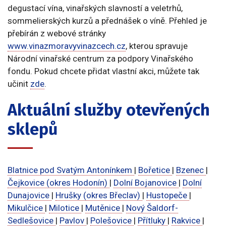
degustací vína, vinařských slavností a veletrhů,
sommelierských kurzů a přednášek o víně. Přehled je
přebírán z webové stránky
www.vinazmoravyvinazcech.cz
, kterou spravuje
Národní vinařské centrum za podpory Vinařského
fondu. Pokud chcete přidat vlastní akci, můžete tak
učinit
zde
.
Aktuální služby otevřených
sklepů
Blatnice pod Svatým Antonínkem
|
Bořetice
|
Bzenec
|
Čejkovice (okres Hodonín)
|
Dolní Bojanovice
|
Dolní
Dunajovice
|
Hrušky (okres Břeclav)
|
Hustopeče
|
Mikulčice
|
Milotice
|
Mutěnice
|
Nový Šaldorf-
Sedlešovice
|
Pavlov
|
Polešovice
|
Přítluky
|
Rakvice
|