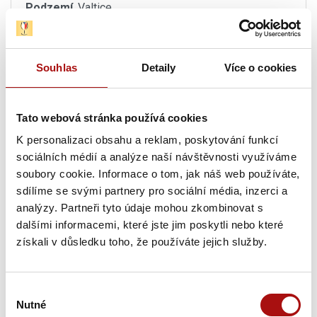
Podzemí
, Valtice
13. 08. 2026
Víno z blízka: Mikulovsko podle Volaříka
, Brno
Souhlas
Detaily
Více o cookies
13. 08. 2026
Letní festival vín VOC Hustopečsko
, Hustopeče
Tato webová stránka používá cookies
K personalizaci obsahu a reklam, poskytování funkcí
13. 08. 2026
sociálních médií a analýze naší návštěvnosti využíváme
Sunset degustace na Rajské
, Znojmo
soubory cookie. Informace o tom, jak náš web používáte,
sdílíme se svými partnery pro sociální média, inzerci a
13. 08. - 14. 08. 2026
analýzy. Partneři tyto údaje mohou zkombinovat s
Sommelier junior – praktická část
, Valtice
dalšími informacemi, které jste jim poskytli nebo které
získali v důsledku toho, že používáte jejich služby.
Pátek, 14. 08. 2026
Výběr
13. 08. - 14. 08. 2026
Nutné
souhlasu
Sommelier junior – praktická část
, Valtice