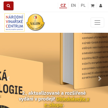
CZ
EN
PL
Předchozí
Další
2., aktualizované a rozšířené
vydání v prodeji!
Objednávejte v
e-shopu
.