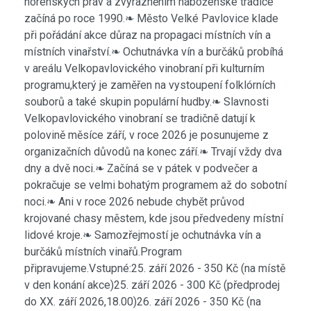
horenských práv a zvýrazněním náboženské tradice
začíná po roce 1990.❧ Město Velké Pavlovice klade
při pořádání akce důraz na propagaci místních vín a
místních vinařství.❧ Ochutnávka vín a burčáků probíhá
v areálu Velkopavlovického vinobraní při kulturním
programu,který je zaměřen na vystoupení folklórních
souborů a také skupin populární hudby.❧ Slavnosti
Velkopavlovického vinobraní se tradičně datují k
polovině měsíce září, v roce 2026 je posunujeme z
organizačních důvodů na konec září.❧ Trvají vždy dva
dny a dvě noci.❧ Začíná se v pátek v podvečer a
pokračuje se velmi bohatým programem až do sobotní
noci.❧ Ani v roce 2026 nebude chybět průvod
krojované chasy městem, kde jsou předvedeny místní
lidové kroje.❧ Samozřejmostí je ochutnávka vín a
burčáků místních vinařů.Program
připravujeme.Vstupné:25. září 2026 - 350 Kč (na místě
v den konání akce)25. září 2026 - 300 Kč (předprodej
do XX. září 2026,18.00)26. září 2026 - 350 Kč (na