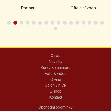
Partner
Oficiální voda
O nás
Novinky
Kurzy a semináře
Foto & video
O víně
Salon vín ČR
E-shop
Kontakt
Obchodní podmínky