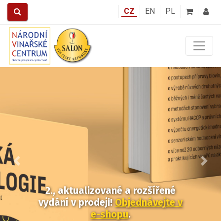
CZ
EN
PL
Předchozí
Další
2., aktualizované a rozšířené
vydání v prodeji!
Objednávejte v
e-shopu
.