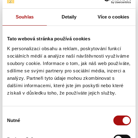
Zdroj:
Souhlas
Detaily
Více o cookies
Zpět na přehled všech akcí
Sdílet
Tato webová stránka používá cookies
K personalizaci obsahu a reklam, poskytování funkcí
Novinky
sociálních médií a analýze naší návštěvnosti využíváme
soubory cookie. Informace o tom, jak náš web používáte,
sdílíme se svými partnery pro sociální média, inzerci a
analýzy. Partneři tyto údaje mohou zkombinovat s
dalšími informacemi, které jste jim poskytli nebo které
získali v důsledku toho, že používáte jejich služby.
Výběr
Nutné
souhlasu
Šampionem Národní soutěže vín v Čechách