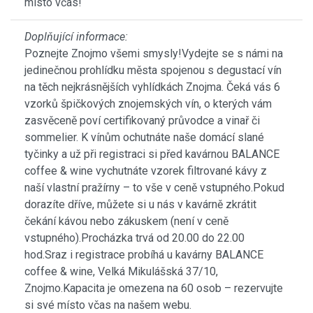
místo včas!
Doplňující informace:
Poznejte Znojmo všemi smysly!Vydejte se s námi na
jedinečnou prohlídku města spojenou s degustací vín
na těch nejkrásnějších vyhlídkách Znojma. Čeká vás 6
vzorků špičkových znojemských vín, o kterých vám
zasvěceně poví certifikovaný průvodce a vinař či
sommelier. K vínům ochutnáte naše domácí slané
tyčinky a už při registraci si před kavárnou BALANCE
coffee & wine vychutnáte vzorek filtrované kávy z
naší vlastní pražírny – to vše v ceně vstupného.Pokud
dorazíte dříve, můžete si u nás v kavárně zkrátit
čekání kávou nebo zákuskem (není v ceně
vstupného).Procházka trvá od 20.00 do 22.00
hod.Sraz i registrace probíhá u kavárny BALANCE
coffee & wine, Velká Mikulášská 37/10,
Znojmo.Kapacita je omezena na 60 osob – rezervujte
si své místo včas na našem webu.