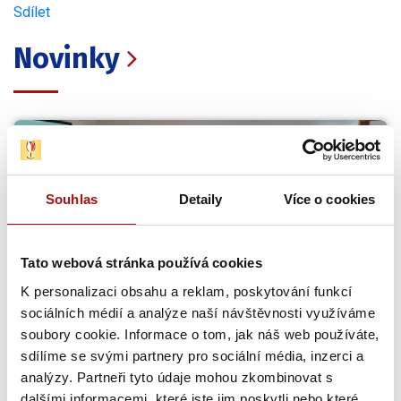
Sdílet
Novinky
Souhlas
Detaily
Více o cookies
Tato webová stránka používá cookies
Šampionem Národní soutěže vín v Čechách
K personalizaci obsahu a reklam, poskytování funkcí
se stal Ryzlink rýnský z Mělníka
sociálních médií a analýze naší návštěvnosti využíváme
soubory cookie. Informace o tom, jak náš web používáte,
Národní soutěž vín zahájila letošní sezónu opět hodnocením
sdílíme se svými partnery pro sociální média, inzerci a
vín z vinařské oblasti Čechy. Titul Šampiona a zároveň…
analýzy. Partneři tyto údaje mohou zkombinovat s
dalšími informacemi, které jste jim poskytli nebo které