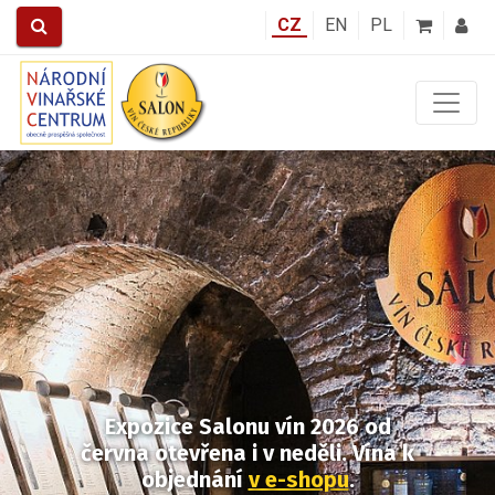
CZ
EN
PL
Předchozí
Další
Expozice Salonu vín 2026
od
června otevřena i v neděli.
Vína k
objednání
v e-shopu
.