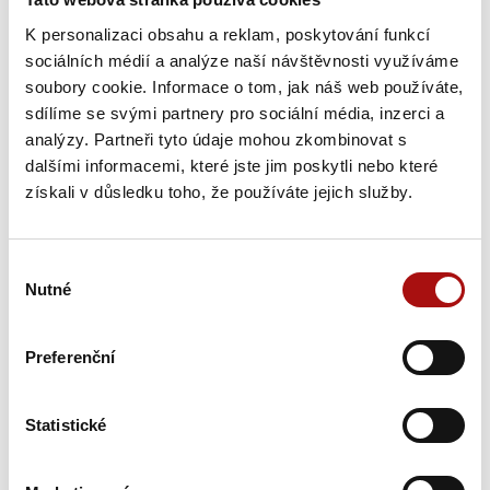
K personalizaci obsahu a reklam, poskytování funkcí
sociálních médií a analýze naší návštěvnosti využíváme
soubory cookie. Informace o tom, jak náš web používáte,
sdílíme se svými partnery pro sociální média, inzerci a
analýzy. Partneři tyto údaje mohou zkombinovat s
dalšími informacemi, které jste jim poskytli nebo které
získali v důsledku toho, že používáte jejich služby.
Šampionem Národní soutěže vín v Čechách
se stal Ryzlink rýnský z Mělníka
Národní soutěž vín zahájila letošní sezónu opět hodnocením
Výběr
vín z vinařské oblasti Čechy. Titul Šampiona a zároveň…
Nutné
souhlasu
31. 7. 2026
Preferenční
NVC
Statistické