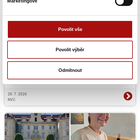
Marketingové
Povolit vše
Světová organizace cestovního ruchu
hledá inovace pro budoucnost vinařské
Povolit výběr
turistiky
Světová organizace cestovního ruchu (UN Tourism) otevřela
evropskou výzvu European Wine Tourism Innovation
Odmítnout
Challenge,…
20. 7. 2026
NVC