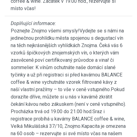
coffee & wine. Začátek v 19.00 hod., rezervujte si
místo včas!
Doplňující informace:
Poznejte Znojmo všemi smysly!Vydejte se s námi na
jedinečnou prohlídku města spojenou s degustací vín
na těch nejkrásnějších vyhlídkách Znojma. Čeká vás 6
vzorků špičkových znojemských vín, o kterých vám
zasvěceně poví certifikovaný průvodce a vinař či
sommelier. K vínům ochutnáte naše domácí slané
tyčinky a už při registraci si před kavárnou BALANCE
coffee & wine vychutnáte vzorek filtrované kávy z
naší vlastní pražírny – to vše v ceně vstupného.Pokud
dorazíte dříve, můžete si u nás v kavárně zkrátit
čekání kávou nebo zákuskem (není v ceně vstupného).
Procházka trvá od 19.00 do 21.00 hod.Sraz i
registrace probíhá u kavárny BALANCE coffee & wine,
Velká Mikulášská 37/10, Znojmo.Kapacita je omezena
na 60 osob – rezervujte si své místo včas na našem