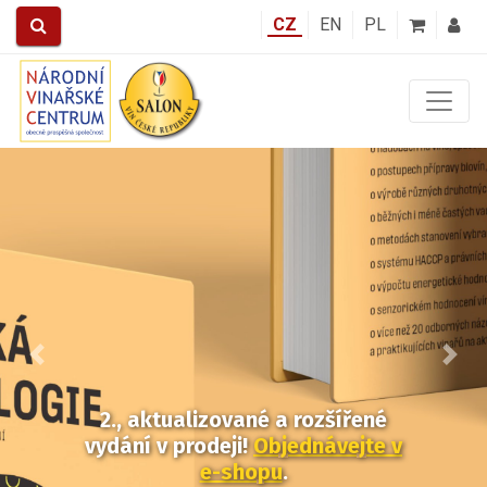
CZ
EN
PL
Předchozí
Další
2., aktualizované a rozšířené
vydání v prodeji!
Objednávejte v
e-shopu
.