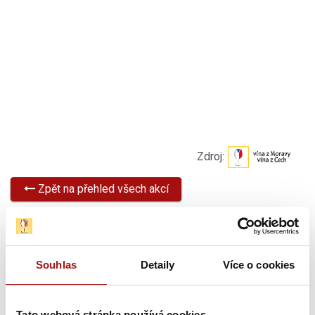
Zdroj:
Zpět na přehled všech akcí
Sdílet
Novinky
Souhlas
Detaily
Více o cookies
Tato webová stránka používá cookies