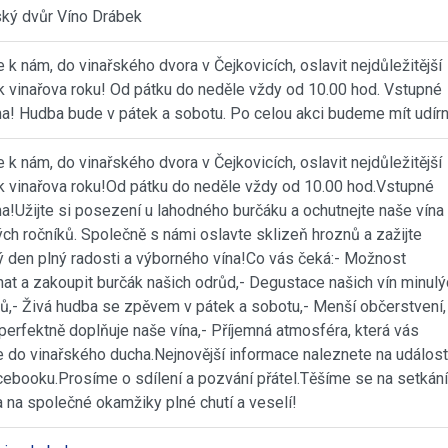
ský dvůr Víno Drábek
e k nám, do vinařského dvora v Čejkovicích, oslavit nejdůležitější
k vinařova roku! Od pátku do neděle vždy od 10.00 hod. Vstupné
a! Hudba bude v pátek a sobotu. Po celou akci budeme mít udírn
e k nám, do vinařského dvora v Čejkovicích, oslavit nejdůležitější
k vinařova roku!Od pátku do neděle vždy od 10.00 hod.Vstupné
a!Užijte si posezení u lahodného burčáku a ochutnejte naše vína
ch ročníků. Společně s námi oslavte sklizeň hroznů a zažijte
ý den plný radosti a výborného vína!Co vás čeká:- Možnost
nat a zakoupit burčák našich odrůd,- Degustace našich vín minulý
ků,- Živá hudba se zpěvem v pátek a sobotu,- Menší občerstvení,
perfektně doplňuje naše vína,- Příjemná atmosféra, která vás
e do vinařského ducha.Nejnovější informace naleznete na událost
cebooku.Prosíme o sdílení a pozvání přátel.Těšíme se na setkání
a na společné okamžiky plné chutí a veselí!