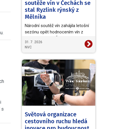
soutěže vín v Čechách se
stal Ryzlink rýnský z
Mělníka
Národní soutěž vín zahájila letošní
sezónu opět hodnocením vín z
u.
vinařské oblasti Čechy. Titul
31. 7. 2026
Šampiona a zároveň…
NVC
ch
i
 s
Světová organizace
cestovního ruchu hledá
inovace pro budoucnost