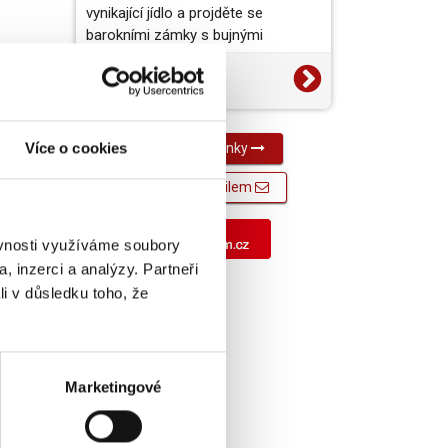
vynikající jídlo a projděte se
barokními zámky s bujnými
zahradami. To je jižní a…
14. 7. 2026
Média
Více o cookies
Všechny novinky
Novinky e-mailem
ěvnosti využíváme soubory
, inzerci a analýzy. Partneři
li v důsledku toho, že
Marketingové