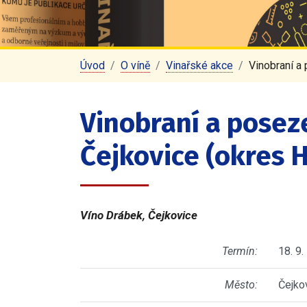
Úvod
O víně
Vinařské akce
Vinobraní a
Vinobraní a poseze
Čejkovice (okres 
Víno Drábek, Čejkovice
Termín:
18. 9.
Město:
Čejko