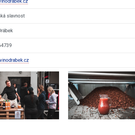
inodrabek.cz
ská slavnost
Drábek
64739
vinodrabek.cz