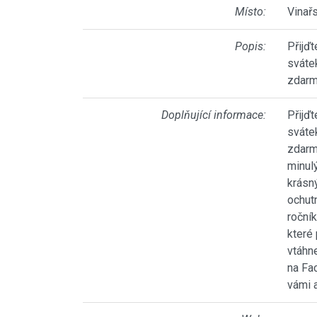
Místo:
Vinař
Popis:
Přijďt
sváte
zdarm
Doplňující informace:
Přijďt
sváte
zdarm
minulý
krásn
ochut
roční
které 
vtáhn
na Fa
vámi 