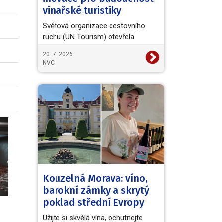
vinařské turistiky
Světová organizace cestovního
ruchu (UN Tourism) otevřela
evropskou výzvu European Wine
20. 7. 2026
Tourism Innovation Challenge,…
NVC
Kouzelná Morava: víno,
barokní zámky a skrytý
poklad střední Evropy
Užijte si skvělá vína, ochutnejte