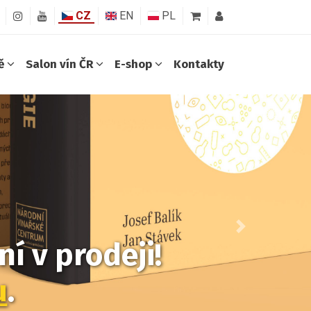
CZ
EN
PL
ně
Salon vín ČR
E-shop
Kontakty
Další
í v prodeji!
u
.