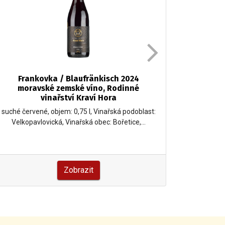
Frankovka / Blaufränkisch 2024
Franko
moravské zemské víno, Rodinné
Modré 
vinařství Kraví Hora
suché červené, objem: 0,75 l, Vinařská podoblast:
suché červ
Velkopavlovická, Vinařská obec: Bořetice,…
Velkopa
Zobrazit