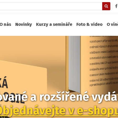
O nás
Novinky
Kurzy a semináře
Foto & video
O ví
zované a rozšířené vydán
Objednávejte v e-shop