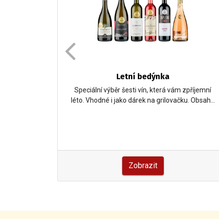
 2026
Letní bedýnka
ých šesti
Speciální výběr šesti vín, která vám zpříjemní
národní…
léto. Vhodné i jako dárek na grilovačku. Obsah…
Zobrazit