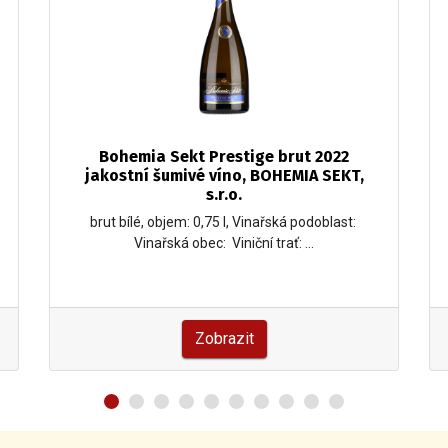
Bohemia Sekt Prestige brut 2022
jakostní šumivé víno, BOHEMIA SEKT,
s.r.o.
brut bílé, objem: 0,75 l, Vinařská podoblast:
Vinařská obec: Viniční trať: …
Zobrazit