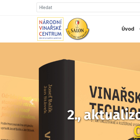
Úvod
Předchozí
2., aktuali