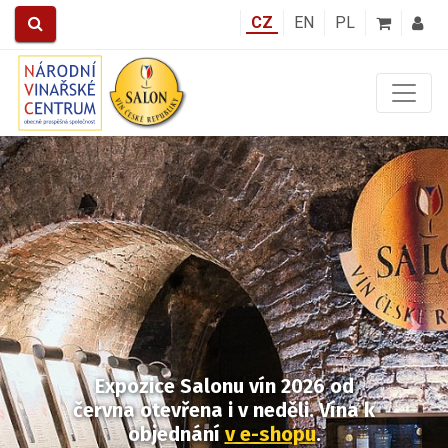
CZ
EN
PL
Předchozí
Další
Expozice Salonu vín 2026
od
června otevřena i v neděli.
Vína k
objednání
v e-shopu
.