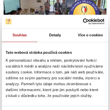
Souhlas
Detaily
Více o cookies
Šampionem Národní soutěže vín v Čechách
se stal Ryzlink rýnský z Mělníka
Tato webová stránka používá cookies
Národní soutěž vín zahájila letošní sezónu opět hodnocením
vín z vinařské oblasti Čechy. Titul Šampiona a zároveň…
K personalizaci obsahu a reklam, poskytování funkcí
sociálních médií a analýze naší návštěvnosti využíváme
soubory cookie. Informace o tom, jak náš web používáte,
31. 7. 2026
sdílíme se svými partnery pro sociální média, inzerci a
NVC
analýzy. Partneři tyto údaje mohou zkombinovat s
dalšími informacemi, které jste jim poskytli nebo které
získali v důsledku toho, že používáte jejich služby.