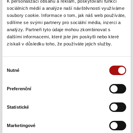
K personalizaci obsahu a reklam, poskytování funkcí
sociálních médií a analýze naší návštěvnosti využíváme
soubory cookie. Informace o tom, jak náš web používáte,
sdílíme se svými partnery pro sociální média, inzerci a
analýzy. Partneři tyto údaje mohou zkombinovat s
dalšími informacemi, které jste jim poskytli nebo které
Šampionem Národní soutěže vín v Čechách
získali v důsledku toho, že používáte jejich služby.
se stal Ryzlink rýnský z Mělníka
Národní soutěž vín zahájila letošní sezónu opět hodnocením
vín z vinařské oblasti Čechy. Titul Šampiona a zároveň…
Výběr
Nutné
souhlasu
31. 7. 2026
NVC
Preferenční
Statistické
Marketingové