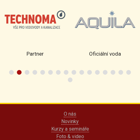
Partner
Oficiální voda
O nás
Novinky
Kurzy a semináře
Foto & video