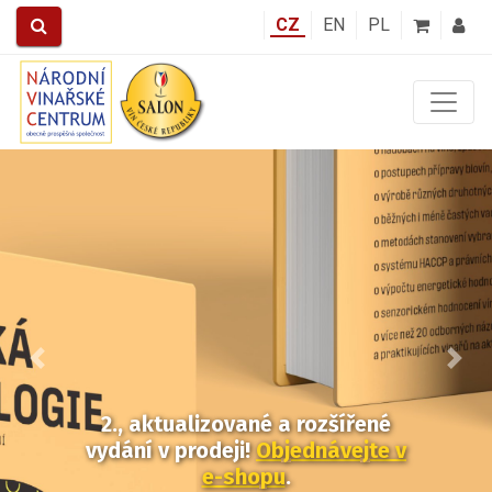
CZ
EN
PL
Předchozí
Další
2., aktualizované a rozšířené
vydání v prodeji!
Objednávejte v
e-shopu
.