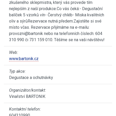
zkušeného sklepmistra, který vás provede tím
nejlepším z naší produkce.Co vás čeká:- Degustační
balíček 5 vzorků vín- Čerstvý chléb- Miska kvalitních
oliv a sýrůRezervace nutná předem:Zajistěte si své
místo včas. Rezervace přijímáme na e-mailu:
provozni@bartonik nebo na telefonních číslech: 604
310 990 či 731 159 010. Těšíme se na vaši návštěvu!
Web:
www.bartonik.cz
Typ akce:
Degustace a ochutnávky
Organizátor/kontakt:
Vinařství BARTONIK
Kontaktní telefon:
604310990