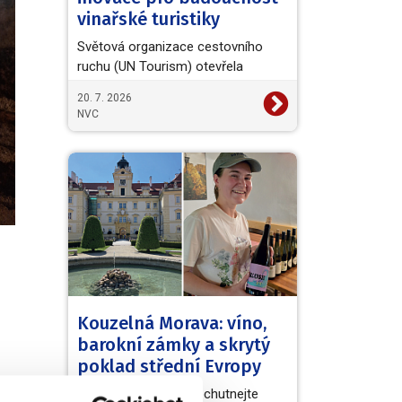
vinařské turistiky
Světová organizace cestovního
ruchu (UN Tourism) otevřela
evropskou výzvu European Wine
20. 7. 2026
Tourism Innovation Challenge,…
NVC
Kouzelná Morava: víno,
barokní zámky a skrytý
poklad střední Evropy
Užijte si skvělá vína, ochutnejte