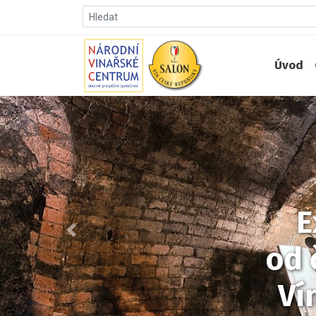
Úvod
E
Předchozí
od 
Ví