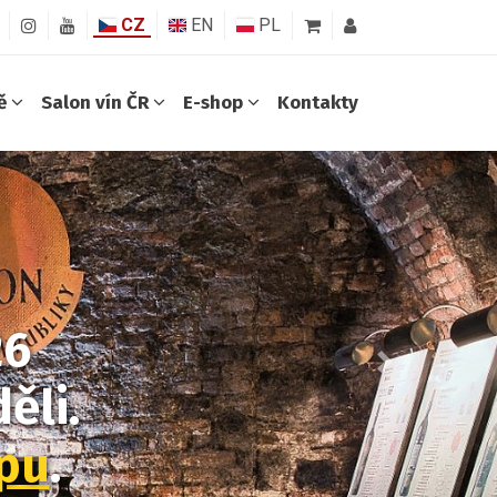
CZ
EN
PL
ně
Salon vín ČR
E-shop
Kontakty
26
Další
ěli.
opu
.