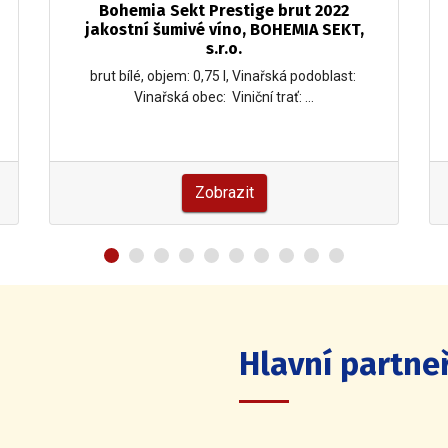
Bohemia Sekt Prestige brut 2022
jakostní šumivé víno, BOHEMIA SEKT,
s.r.o.
brut bílé, objem: 0,75 l, Vinařská podoblast:
Vinařská obec: Viniční trať: …
Zobrazit
Hlavní partneř