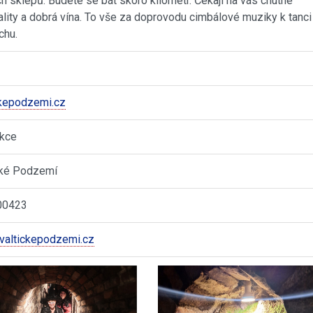
h sklepů. Budete se bát skoro kilometr. Čekají na vás chutné
lity a dobrá vína. To vše za doprovodu cimbálové muziky k tanci 
chu.
ckepodzemi.cz
akce
cké Podzemí
00423
valtickepodzemi.cz