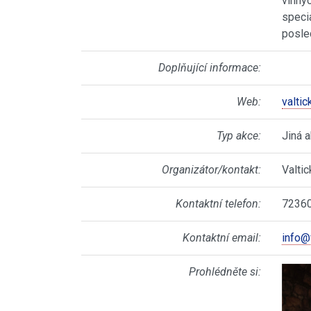
vinnýc
specia
posle
Doplňující informace:
Web:
valti
Typ akce:
Jiná 
Organizátor/kontakt:
Valti
Kontaktní telefon:
7236
Kontaktní email:
info@
Prohlédněte si: