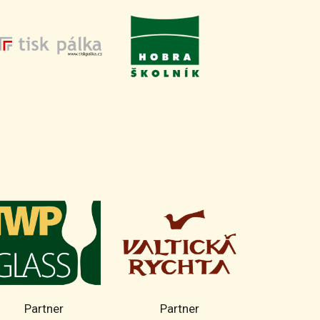
Partner
Partner
Part