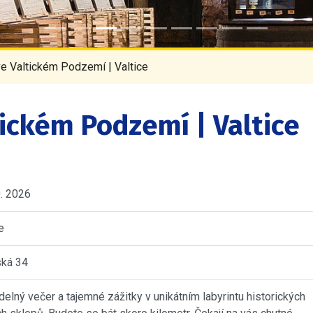
e Valtickém Podzemí | Valtice
ickém Podzemí | Valtice
0. 2026
e
ská 34
delný večer a tajemné zážitky v unikátním labyrintu historických