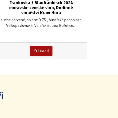
Frankovka / Blaufränkisch 2024
Franko
moravské zemské víno, Rodinné
Modré 
vinařství Kraví Hora
suché červené, objem: 0,75 l, Vinařská podoblast:
suché červ
Velkopavlovická, Vinařská obec: Bořetice,…
Velkopa
Zobrazit
i