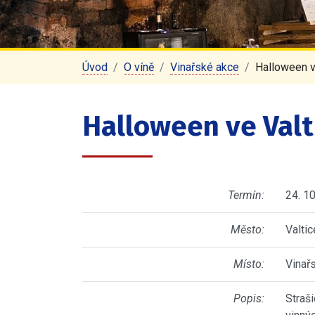
Úvod
O víně
Vinařské akce
Halloween v
Halloween ve Valt
Termín:
24. 1
Město:
Valtic
Místo:
Vinař
Popis:
Straši