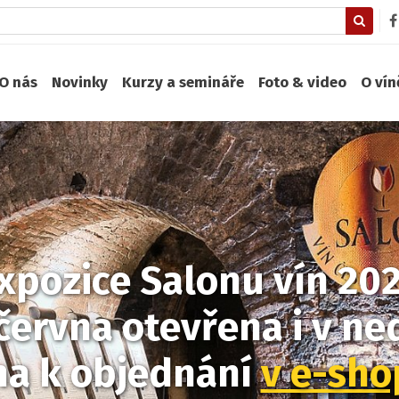
O nás
Novinky
Kurzy a semináře
Foto & video
O ví
xpozice Salonu vín 20
června otevřena i v ned
na k objednání
v e-sh