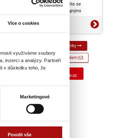
vynikající jídlo a projděte se
barokními zámky s bujnými
zahradami. To je jižní a…
14. 7. 2026
Více o cookies
Média
Všechny novinky
ěvnosti využíváme soubory
Novinky e-mailem
, inzerci a analýzy. Partneři
li v důsledku toho, že
Marketingové
Povolit vše