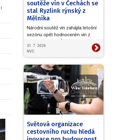
soutěže vín v Čechách se
i
stal Ryzlink rýnský z
Mělníka
Národní soutěž vín zahájila letošní
sezónu opět hodnocením vín z
vinařské oblasti Čechy. Titul
31. 7. 2026
Šampiona a zároveň…
NVC
Světová organizace
cestovního ruchu hledá
inovace pro budoucnost