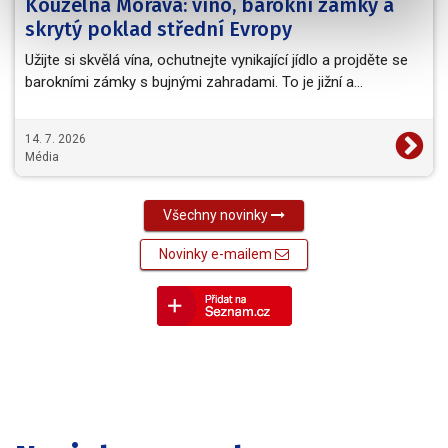
Kouzelná Morava: víno, barokní zámky a
skrytý poklad střední Evropy
Užijte si skvělá vína, ochutnejte vynikající jídlo a projděte se
barokními zámky s bujnými zahradami. To je jižní a…
14. 7. 2026
Média
Všechny novinky
Novinky e-mailem