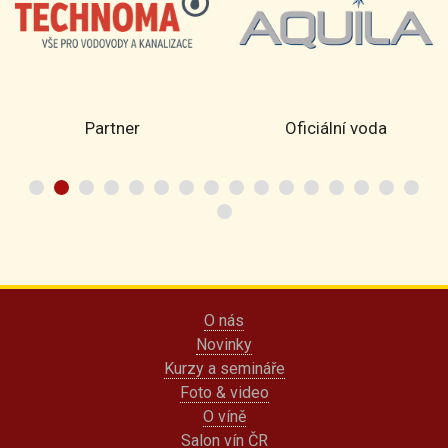
Partner
Oficiální voda
O nás
Novinky
Kurzy a semináře
Foto & video
O víně
Salon vín ČR