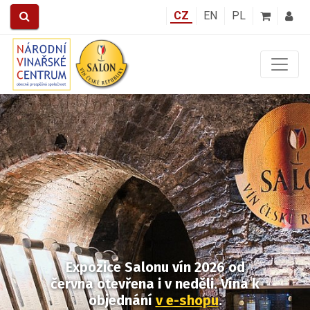
CZ
EN
PL
Předchozí
Další
Expozice Salonu vín 2026
od
června otevřena i v neděli.
Vína k
objednání
v e-shopu
.