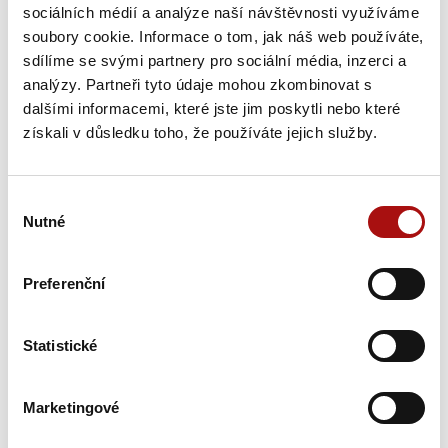
sociálních médií a analýze naší návštěvnosti využíváme
soubory cookie. Informace o tom, jak náš web používáte,
sdílíme se svými partnery pro sociální média, inzerci a
analýzy. Partneři tyto údaje mohou zkombinovat s
Šampionem Národní soutěže vín v Čechách
dalšími informacemi, které jste jim poskytli nebo které
se stal Ryzlink rýnský z Mělníka
získali v důsledku toho, že používáte jejich služby.
Národní soutěž vín zahájila letošní sezónu opět hodnocením
vín z vinařské oblasti Čechy. Titul Šampiona a zároveň…
Výběr
Nutné
souhlasu
31. 7. 2026
NVC
Preferenční
Statistické
Marketingové