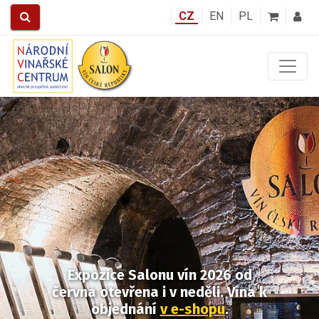
CZ
EN
PL
Předchozí
Další
Expozice Salonu vín 2026
od
června otevřena i v neděli.
Vína k
objednání
v e-shopu
.