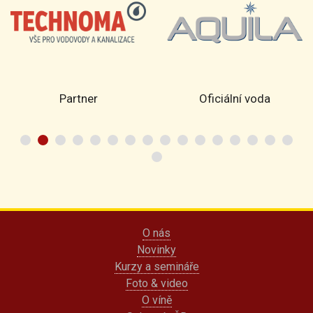
Partner
Oficiální voda
O nás
Novinky
Kurzy a semináře
Foto & video
O víně