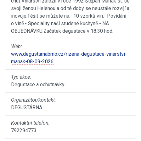
chuť.Vinařství založil v roce 1992 Štěpán Maňák st. se
svoji ženou Helenou a od té doby se neustále rozvíjí a
inovuje.Těšit se můžete na:- 10 vzorků vín.- Povídání
o víně.- Speciality naší studené kuchyně - NA
OBJEDNÁVKU.Začátek degustace v 18.30 hod.
Web:
www.degustarnabrno.cz/rizena-degustace-vinarstvi-
manak-08-09-2026
Typ akce:
Degustace a ochutnávky
Organizátor/kontakt:
DEGUSTÁRNA
Kontaktní telefon:
792294773