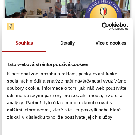
Souhlas
Detaily
Více o cookies
Šampionem Národní soutěže vín v Čechách
se stal Ryzlink rýnský z Mělníka
Tato webová stránka používá cookies
Národní soutěž vín zahájila letošní sezónu opět hodnocením
vín z vinařské oblasti Čechy. Titul Šampiona a zároveň…
K personalizaci obsahu a reklam, poskytování funkcí
sociálních médií a analýze naší návštěvnosti využíváme
soubory cookie. Informace o tom, jak náš web používáte,
31. 7. 2026
sdílíme se svými partnery pro sociální média, inzerci a
NVC
analýzy. Partneři tyto údaje mohou zkombinovat s
dalšími informacemi, které jste jim poskytli nebo které
získali v důsledku toho, že používáte jejich služby.