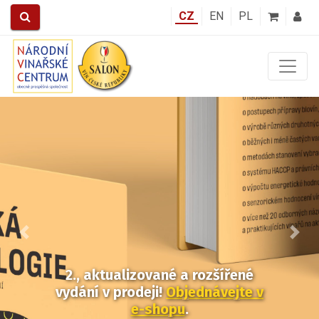
CZ
EN
PL
Předchozí
Další
2., aktualizované a rozšířené
vydání v prodeji!
Objednávejte v
e-shopu
.