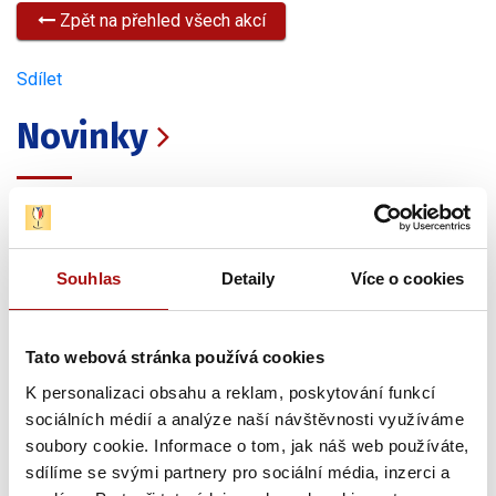
Zpět na přehled všech akcí
Sdílet
Novinky
Souhlas
Detaily
Více o cookies
Tato webová stránka používá cookies
K personalizaci obsahu a reklam, poskytování funkcí
sociálních médií a analýze naší návštěvnosti využíváme
Šampionem Národní soutěže vín v Čechách
soubory cookie. Informace o tom, jak náš web používáte,
se stal Ryzlink rýnský z Mělníka
sdílíme se svými partnery pro sociální média, inzerci a
Národní soutěž vín zahájila letošní sezónu opět hodnocením