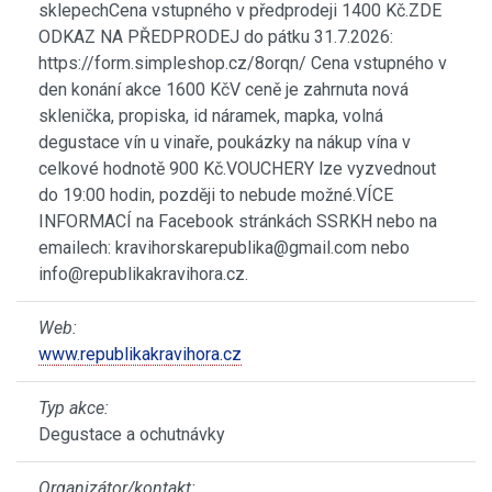
sklepechCena vstupného v předprodeji 1400 Kč.ZDE
ODKAZ NA PŘEDPRODEJ do pátku 31.7.2026:
https://form.simpleshop.cz/8orqn/ Cena vstupného v
den konání akce 1600 Kč​V ceně je zahrnuta nová
sklenička, propiska, id náramek, mapka, volná
degustace vín u vinaře, poukázky na nákup vína v
celkové hodnotě 900 Kč.VOUCHERY lze vyzvednout
do 19:00 hodin, později to nebude možné.VÍCE
INFORMACÍ na Facebook stránkách SSRKH nebo na
emailech: kravihorskarepublika@gmail.com nebo
info@republikakravihora.cz.
Web:
www.republikakravihora.cz
Typ akce:
Degustace a ochutnávky
Organizátor/kontakt: