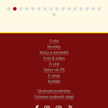
O nás
Novinky
Kurzy a semináře
Foto & video
O víně
Salon vín ČR
E-shop
Kontakt
Obchodní podmínky
Ochrana osobních údajů