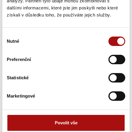
analýzy. Partneři tyto údaje mohou zkombinovat s
vín z vinařské oblasti Čechy. Titul Šampiona a zároveň…
dalšími informacemi, které jste jim poskytli nebo které
získali v důsledku toho, že používáte jejich služby.
31. 7. 2026
NVC
Výběr
Nutné
souhlasu
Preferenční
Statistické
Světová organizace cestovního ruchu
Marketingové
hledá inovace pro budoucnost vinařské
turistiky
Světová organizace cestovního ruchu (UN Tourism) otevřela
Povolit vše
evropskou výzvu European Wine Tourism Innovation
Challenge,…