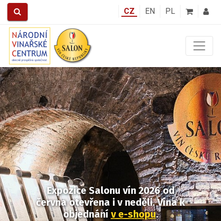
CZ
EN
PL
Předchozí
Další
Expozice Salonu vín 2026
od
června otevřena i v neděli.
Vína k
objednání
v e-shopu
.