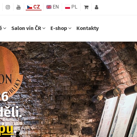
CZ
EN
PL
ně
Salon vín ČR
E-shop
Kontakty
26
Další
ěli.
opu
.