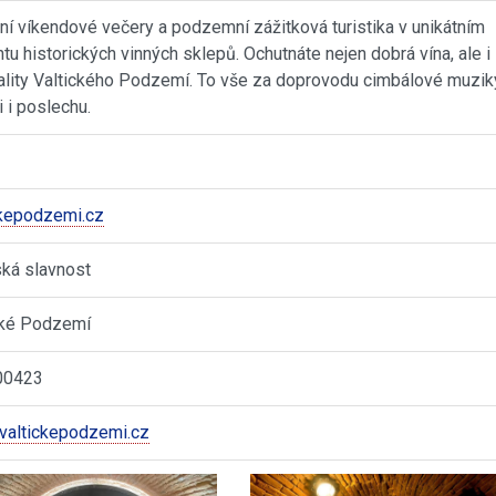
ční víkendové večery a podzemní zážitková turistika v unikátním
ntu historických vinných sklepů. Ochutnáte nejen dobrá vína, ale i
ality Valtického Podzemí. To vše za doprovodu cimbálové muzik
i i poslechu.
ckepodzemi.cz
ská slavnost
cké Podzemí
00423
valtickepodzemi.cz