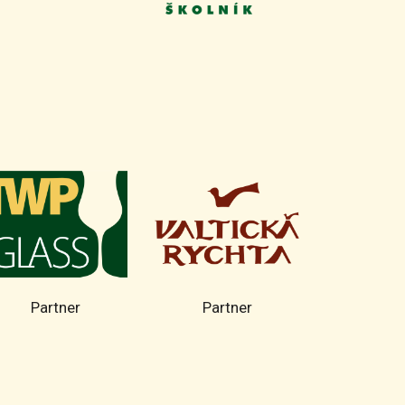
Partner
Partner
Part