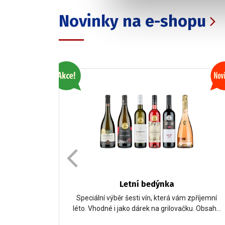
Novinky na e-shopu
 2026
Letní bedýnka
ých šesti
Speciální výběr šesti vín, která vám zpříjemní
národní…
léto. Vhodné i jako dárek na grilovačku. Obsah…