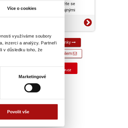
vynikající jídlo a projděte se
Více o cookies
barokními zámky s bujnými
zahradami. To je jižní a…
14. 7. 2026
Média
ěvnosti využíváme soubory
Všechny novinky
, inzerci a analýzy. Partneři
li v důsledku toho, že
Novinky e-mailem
Marketingové
Povolit vše