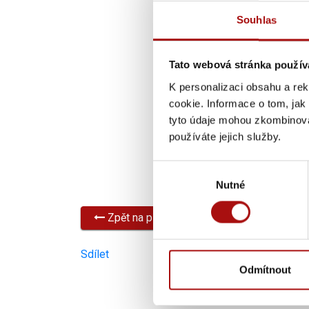
Souhlas
Tato webová stránka použív
K personalizaci obsahu a re
cookie. Informace o tom, jak
tyto údaje mohou zkombinovat
používáte jejich služby.
Výběr
Nutné
souhlasu
Zpět na přehled všech akcí
Sdílet
Odmítnout