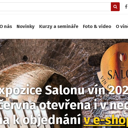
O nás
Novinky
Kurzy a semináře
Foto & video
O ví
xpozice Salonu vín 20
června otevřena i v ned
na k objednání
v e-sh