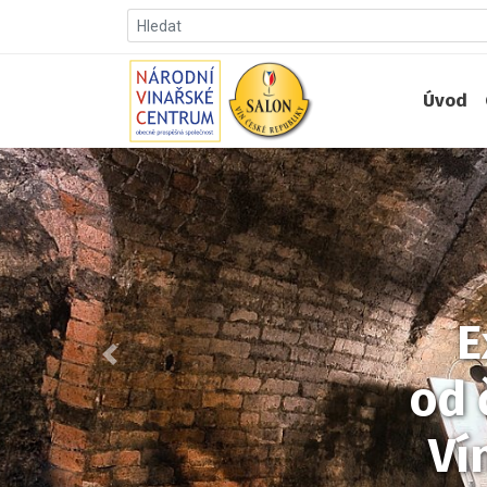
Úvod
E
Předchozí
od 
Ví