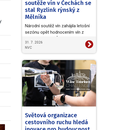
soutěže vín v Čechách se
stal Ryzlink rýnský z
Mělníka
y
Národní soutěž vín zahájila letošní
sezónu opět hodnocením vín z
vinařské oblasti Čechy. Titul
31. 7. 2026
Šampiona a zároveň…
NVC
Světová organizace
cestovního ruchu hledá
inovace pro budoucnost