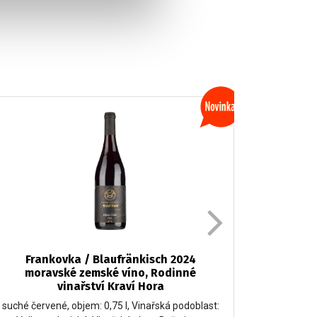
Frankovka / Blaufränkisch 2024
Franko
moravské zemské víno, Rodinné
Modré 
vinařství Kraví Hora
suché červené, objem: 0,75 l, Vinařská podoblast:
suché červ