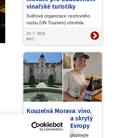
vinařské turistiky
Světová organizace cestovního
ruchu (UN Tourism) otevřela
evropskou výzvu European Wine
20. 7. 2026
Tourism Innovation Challenge,…
NVC
Kouzelná Morava: víno,
barokní zámky a skrytý
poklad střední Evropy
Užijte si skvělá vína, ochutnejte