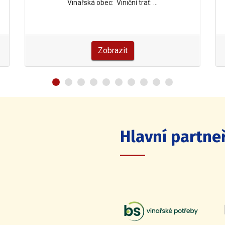
Vinařská obec: Viniční trať: …
Zobrazit
Hlavní partneř