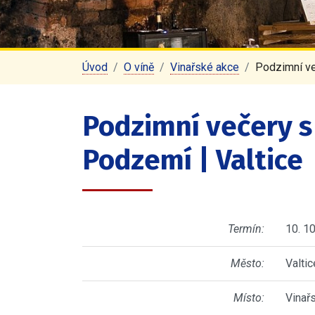
Úvod
O víně
Vinařské akce
Podzimní ve
Podzimní večery s
Podzemí | Valtice
Termín:
10. 1
Město:
Valtic
Místo:
Vinař