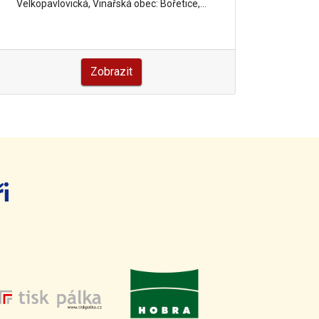
Velkopavlovická, Vinařská obec: Bořetice,…
Velkopa
Zobrazit
i