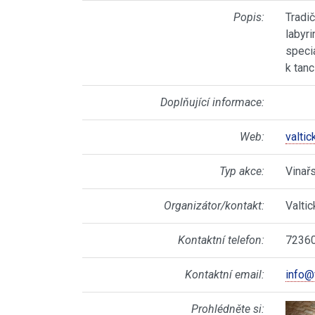
Popis:
Tradi
labyri
speci
k tanc
Doplňující informace:
Web:
valti
Typ akce:
Vinař
Organizátor/kontakt:
Valti
Kontaktní telefon:
7236
Kontaktní email:
info@
Prohlédněte si: