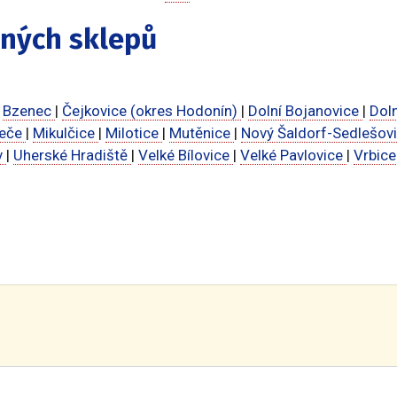
ených sklepů
|
Bzenec
|
Čejkovice (okres Hodonín)
|
Dolní Bojanovice
|
Doln
peče
|
Mikulčice
|
Milotice
|
Mutěnice
|
Nový Šaldorf-Sedlešov
v
|
Uherské Hradiště
|
Velké Bílovice
|
Velké Pavlovice
|
Vrbic