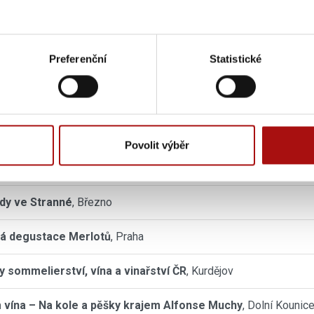
čník Galerie rulandských vín v ČR
, Kyjov
Preferenční
Statistické
ká benátská noc
, Sedlec u Mikulova
ní hory
, Polešovice
inové večery s cimbálkou ve Valtickém Podzemí
, Valtice
Povolit výběr
oďa na Staráku
, Bzenec
dy ve Stranné
, Březno
á degustace Merlotů
, Praha
y sommelierství, vína a vinařství ČR
, Kurdějov
 vína – Na kole a pěšky krajem Alfonse Muchy
, Dolní Kounic