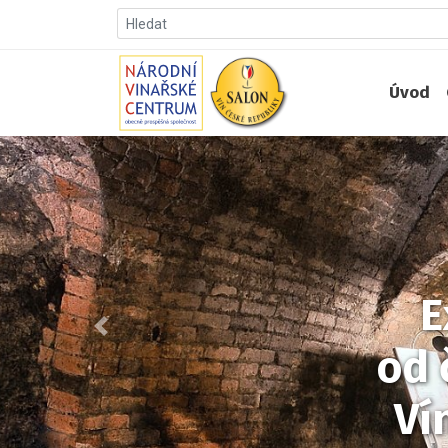
Úvod
E
Předchozí
od 
Ví