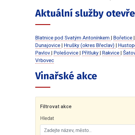
Aktuální služby otevř
Blatnice pod Svatým Antonínkem
|
Bořetice
Dunajovice
|
Hrušky (okres Břeclav)
|
Husto
Pavlov
|
Polešovice
|
Přítluky
|
Rakvice
|
Šato
Vrbovec
Vinařské akce
Filtrovat akce
Hledat