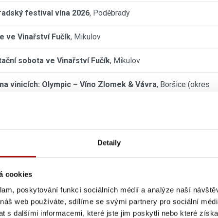
adský festival vína 2026
, Poděbrady
e ve Vinařství Fučík
, Mikulov
ační sobota ve Vinařství Fučík
, Mikulov
na vinicích: Olympic – Víno Zlomek & Vávra
, Boršice (okres
 Hradiště)
na vinicích: MIG 21 – Vinařství Hraniční Zámeček
, Lednice
Detaily
cké búdy pod hvězdami
, Blatnice pod Svatým Antonínkem
procházka Znojmem s ochutnávkou vín
, Znojmo
á cookies
klam, poskytování funkcí sociálních médií a analýze naší návšt
na vinicích: Čechomor – Vinařství JOHANN W
, Třebívlice
 náš web používáte, sdílíme se svými partnery pro sociální média
 s dalšími informacemi, které jste jim poskytli nebo které získa
ký košt
, Mělník