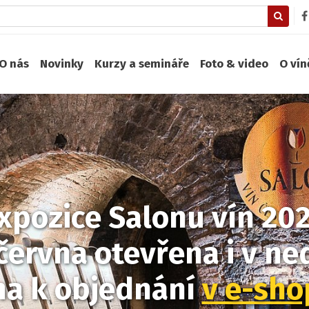
O nás
Novinky
Kurzy a semináře
Foto & video
O ví
xpozice Salonu vín 20
června otevřena i v ned
na k objednání
v e-sh