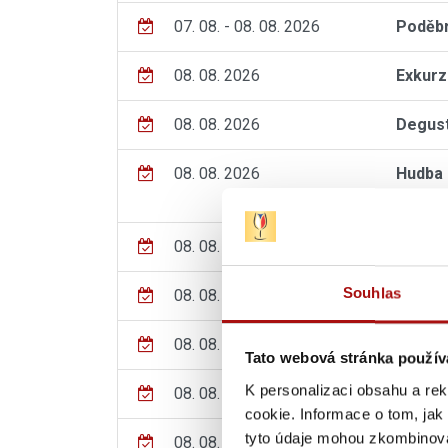
07. 08. - 08. 08. 2026
Poděbr
08. 08. 2026
Exkurz
08. 08. 2026
Degust
08. 08. 2026
Hudba 
Uherské
08. 08. 2026
Hudba 
Souhlas
08. 08. 2026
Blatni
08. 08. 2026
Letní 
Tato webová stránka použív
K personalizaci obsahu a re
08. 08. 2026
Hudba 
cookie. Informace o tom, jak
tyto údaje mohou zkombinovat
08. 08. 2026
Mělnic