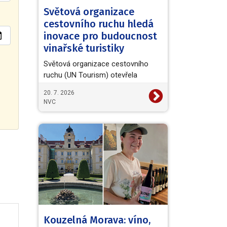
Světová organizace
cestovního ruchu hledá
inovace pro budoucnost
vinařské turistiky
Světová organizace cestovního
ruchu (UN Tourism) otevřela
evropskou výzvu European Wine
20. 7. 2026
Tourism Innovation Challenge,…
NVC
Kouzelná Morava: víno,