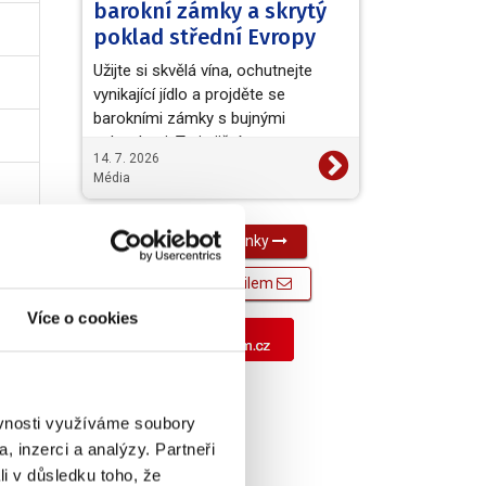
barokní zámky a skrytý
poklad střední Evropy
Užijte si skvělá vína, ochutnejte
vynikající jídlo a projděte se
barokními zámky s bujnými
zahradami. To je jižní a…
14. 7. 2026
Média
Všechny novinky
Novinky e-mailem
Více o cookies
ěvnosti využíváme soubory
, inzerci a analýzy. Partneři
li v důsledku toho, že