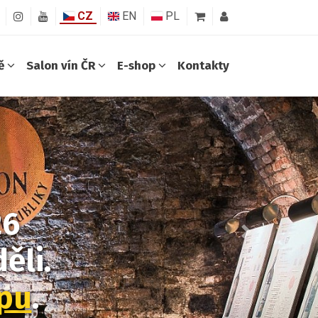
CZ
EN
PL
ně
Salon vín ČR
E-shop
Kontakty
26
Další
ěli.
opu
.