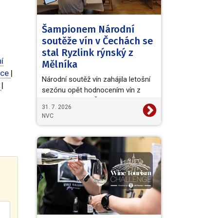
Šampionem Národní
soutěže vín v Čechách se
stal Ryzlink rýnský z
í
Mělníka
ice
|
Národní soutěž vín zahájila letošní
e
|
sezónu opět hodnocením vín z
vinařské oblasti Čechy. Titul
31. 7. 2026
Šampiona a zároveň…
NVC