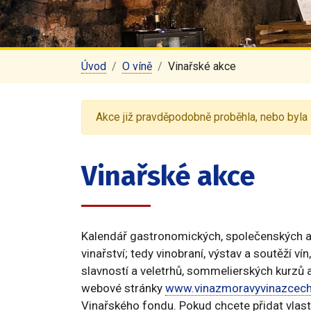
Úvod
O víně
Vinařské akce
Akce již pravděpodobně proběhla, nebo byla 
Vinařské akce
Kalendář gastronomických, společenských a v
vinařství; tedy vinobraní, výstav a soutěží ví
slavností a veletrhů, sommelierských kurzů a
webové stránky
www.vinazmoravyvinazcech
Vinařského fondu. Pokud chcete přidat vlastn