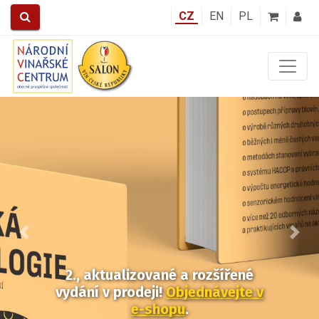
CZ
EN
PL
Předchozí
Další
2., aktualizované a rozšířené
vydání v prodeji!
Objednávejte v
e-shopu
.