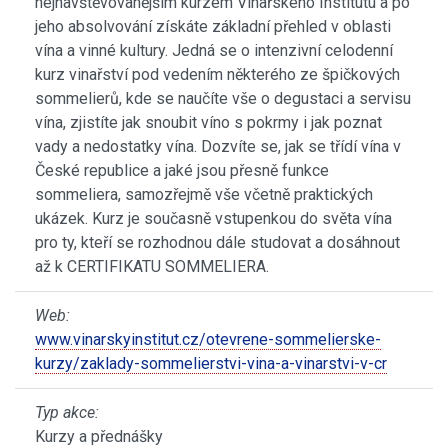
nejnavštěvovanějším kurzem Vinařského Institutu a po
jeho absolvování získáte základní přehled v oblasti
vína a vinné kultury. Jedná se o intenzivní celodenní
kurz vinařství pod vedením některého ze špičkových
sommelierů, kde se naučíte vše o degustaci a servisu
vína, zjistíte jak snoubit víno s pokrmy i jak poznat
vady a nedostatky vína. Dozvíte se, jak se třídí vína v
České republice a jaké jsou přesně funkce
sommeliera, samozřejmě vše včetně praktických
ukázek. Kurz je současně vstupenkou do světa vína
pro ty, kteří se rozhodnou dále studovat a dosáhnout
až k CERTIFIKATU SOMMELIERA.
Web:
www.vinarskyinstitut.cz/otevrene-sommelierske-
kurzy/zaklady-sommelierstvi-vina-a-vinarstvi-v-cr
Typ akce:
Kurzy a přednášky