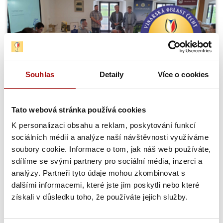
Souhlas
Detaily
Více o cookies
Šampionem Národní soutěže vín v Čechách
se stal Ryzlink rýnský z Mělníka
Tato webová stránka používá cookies
Národní soutěž vín zahájila letošní sezónu opět hodnocením
K personalizaci obsahu a reklam, poskytování funkcí
vín z vinařské oblasti Čechy. Titul Šampiona a zároveň…
sociálních médií a analýze naší návštěvnosti využíváme
soubory cookie. Informace o tom, jak náš web používáte,
31. 7. 2026
sdílíme se svými partnery pro sociální média, inzerci a
NVC
analýzy. Partneři tyto údaje mohou zkombinovat s
dalšími informacemi, které jste jim poskytli nebo které
získali v důsledku toho, že používáte jejich služby.