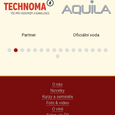
Partner
Oficiální voda
O nás
Novinky
Kurzy a semináře
Foto & video
O víně