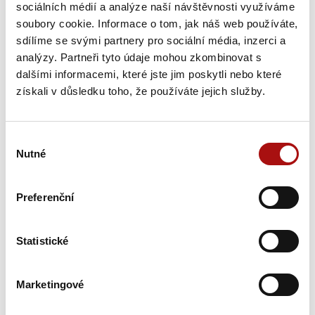
sociálních médií a analýze naší návštěvnosti využíváme
soubory cookie. Informace o tom, jak náš web používáte,
sdílíme se svými partnery pro sociální média, inzerci a
analýzy. Partneři tyto údaje mohou zkombinovat s
Šampionem Národní soutěže vín v Čechách
dalšími informacemi, které jste jim poskytli nebo které
se stal Ryzlink rýnský z Mělníka
získali v důsledku toho, že používáte jejich služby.
Národní soutěž vín zahájila letošní sezónu opět hodnocením
vín z vinařské oblasti Čechy. Titul Šampiona a zároveň…
Výběr
Nutné
souhlasu
31. 7. 2026
NVC
Preferenční
Statistické
Marketingové