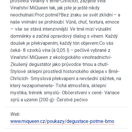
prostředí vinárny v Brně-Chrlicích, zažijete vína
Vinařství MiQueen tak, jak jste je ještě nikdy
neochutnali.Proč potmě?Bez zraku se svět zklidní – a
naše vnímání se prohloubí. Vůně, chuť, textura, emoce
— vše se stává intenzivnější. Ve tmě mizí vizuální
domněnky a začíná opravdový dialog s vínem. Každý
doušek je překvapením, každý tón objevem.Co vás
čeká- 8 vzorků vína (à 0,05 l) – pečlivě vybrané z
Vinařství MiQueen z ekologického vinohradnictví-
Zkušený degustátor jako průvodce tmou a chutí-
Stylové sklepní prostředí historického sklepa v Brně-
Chrlicích- Smyslová překvapení a nevšední zážitek, na
který nezapomenete- Tichá atmosféra, sklepní
mystika, trénink smyslů- Občerstvení v ceně- Variace
sýrů a uzenin (200 g)- Čerstvé pečivo
Web:
www.miqueen.cz/poukazy/degustace-potme-brno