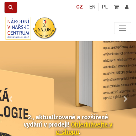
CZ
EN
PL
Předchozí
Další
2., aktualizované a rozšířené
vydání v prodeji!
Objednávejte v
e-shopu
.